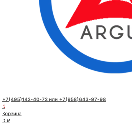
+7(495)142-40-72 или
+7(958)643-97-98
0
Корзина
0
₽