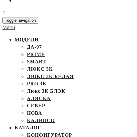
0
Toggle navigation
Menu
МОДЕЛИ
ДА-97
PRIME
SMART
ЛЮКС 3К
ЛЮКС 3К БЕЛАЯ
PRO 3K
Люкс 3К БЛЭК
АЛЯСКА
СЕВЕР
НОВА
КАЛИПСО
КАТАЛОГ
КОНФИГУРАТОР