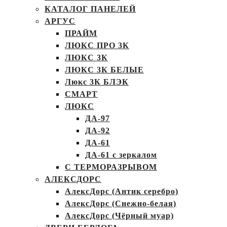
КАТАЛОГ ПАНЕЛЕЙ
АРГУС
ПРАЙМ
ЛЮКС ПРО 3К
ЛЮКС 3К
ЛЮКС 3К БЕЛЫЕ
Люкс 3К БЛЭК
СМАРТ
ЛЮКС
ДА-97
ДА-92
ДА-61
ДА-61 с зеркалом
С ТЕРМОРАЗРЫВОМ
АЛЕКСДОРС
АлексДорс (Антик серебро)
АлексДорс (Снежно-белая)
АлексДорс (Чёрный муар)