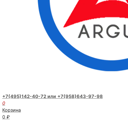
+7(495)142-40-72 или
+7(958)643-97-98
0
Корзина
0
₽