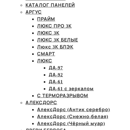
КАТАЛОГ ПАНЕЛЕЙ
АРГУС
ПРАЙМ
ЛЮКС ПРО 3К
ЛЮКС 3К
ЛЮКС 3К БЕЛЫЕ
Люкс 3К БЛЭК
СМАРТ
ЛЮКС
ДА-97
ДА-92
ДА-61
ДА-61 с зеркалом
С ТЕРМОРАЗРЫВОМ
АЛЕКСДОРС
АлексДорс (Антик серебро)
АлексДорс (Снежно-белая)
АлексДорс (Чёрный муар)