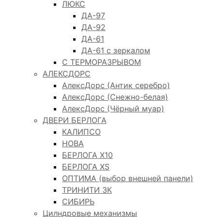
ЛЮКС
ДА-97
ДА-92
ДА-61
ДА-61 с зеркалом
С ТЕРМОРАЗРЫВОМ
АЛЕКСДОРС
АлексДорс (Антик серебро)
АлексДорс (Снежно-белая)
АлексДорс (Чёрный муар)
ДВЕРИ БЕРЛОГА
КАЛИПСО
НОВА
БЕРЛОГА Х10
БЕРЛОГА XS
ОПТИМА (выбор внешней панели)
ТРИНИТИ 3К
СИБИРЬ
Цилндровые механизмы