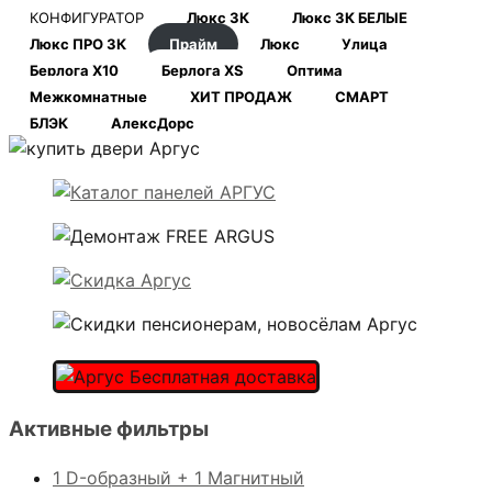
КОНФИГУРАТОР
Люкс 3К
Люкс 3К БЕЛЫЕ
Люкс ПРО 3К
Прайм
Люкс
Улица
Берлога Х10
Берлога XS
Оптима
Межкомнатные
ХИТ ПРОДАЖ
СМАРТ
БЛЭК
АлексДорс
Активные фильтры
1 D-образный + 1 Магнитный