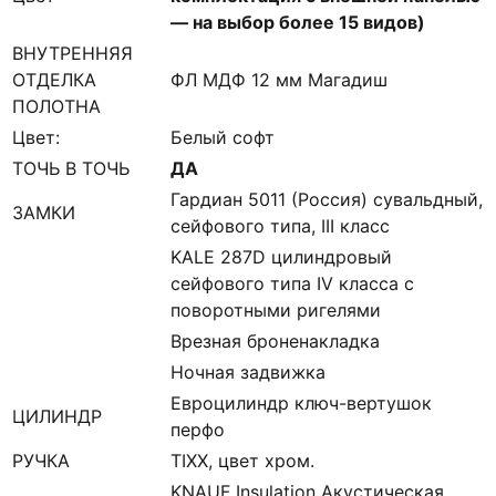
— на выбор более 15 видов)
ВНУТРЕННЯЯ
ОТДЕЛКА
ФЛ МДФ 12 мм Магадиш
ПОЛОТНА
Цвет:
Белый софт
ТОЧЬ В ТОЧЬ
ДА
Гардиан 5011 (Россия) сувальдный,
ЗАМКИ
сейфового типа, III класс
KALE 287D цилиндровый
сейфового типа IV класса с
поворотными ригелями
Врезная броненакладка
Ночная задвижка
Евроцилиндр ключ-вертушок
ЦИЛИНДР
перфо
РУЧКА
TIXX, цвет хром.
KNAUF Insulation Акустическая