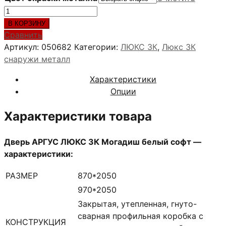
Количество
товара
В КОРЗИНУ
АРГУС
Сравнить
ЛЮКС
Артикул:
050682
Категории:
ЛЮКС 3К
,
Люкс 3К
3К
снаружи металл
Могадиш
Характеристики
белый
Опции
софт
Характеристики товара
Дверь АРГУС ЛЮКС 3К Могадиш белый софт —
характеристики:
РАЗМЕР
870*2050
970*2050
Закрытая, утепленная, гнуто-
сварная профильная коробка с
КОНСТРУКЦИЯ