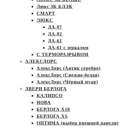
Люкс 3К БЛЭК
СМАРТ
ЛЮКС
ДА-97
ДА-92
ДА-61
ДА-61 с зеркалом
С ТЕРМОРАЗРЫВОМ
АЛЕКСДОРС
АлексДорс (Антик серебро)
АлексДорс (Снежно-белая)
АлексДорс (Чёрный муар)
ДВЕРИ БЕРЛОГА
КАЛИПСО
НОВА
БЕРЛОГА Х10
БЕРЛОГА XS
ОПТИМА (выбор внешней панели)