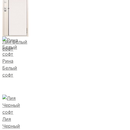
Лия Белый
софт
Рина
Белый
софт
Лия
Черный