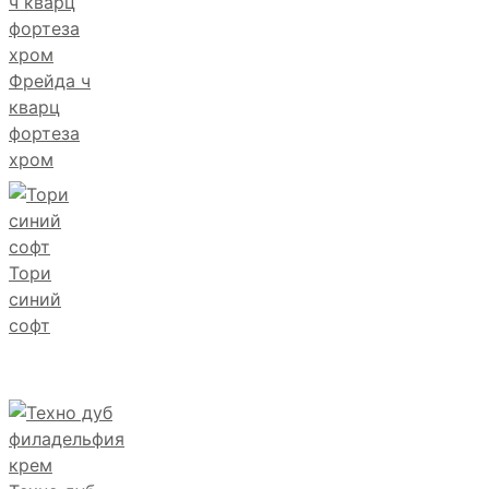
Фрейда ч
кварц
фортеза
хром
Тори
синий
софт