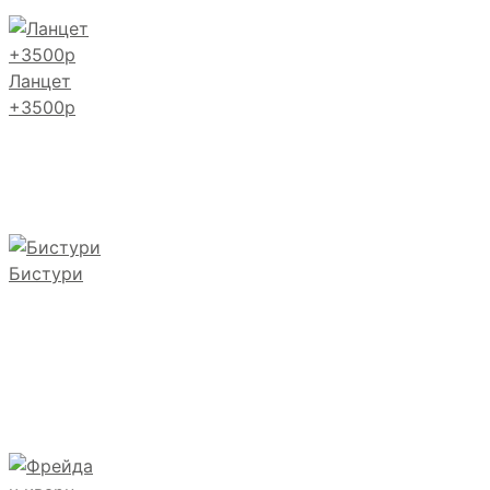
Ланцет
+3500р
Бистури