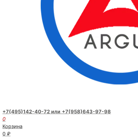
+7(495)142-40-72 или
+7(958)643-97-98
0
Корзина
0
₽