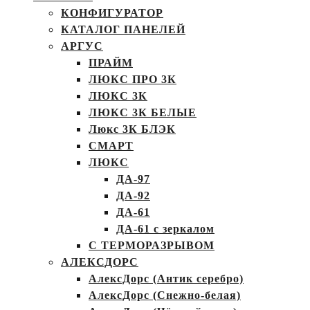
КОНФИГУРАТОР
КАТАЛОГ ПАНЕЛЕЙ
АРГУС
ПРАЙМ
ЛЮКС ПРО 3К
ЛЮКС 3К
ЛЮКС 3К БЕЛЫЕ
Люкс 3К БЛЭК
СМАРТ
ЛЮКС
ДА-97
ДА-92
ДА-61
ДА-61 с зеркалом
С ТЕРМОРАЗРЫВОМ
АЛЕКСДОРС
АлексДорс (Антик серебро)
АлексДорс (Снежно-белая)