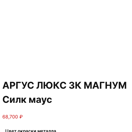
АРГУС ЛЮКС 3К МАГНУМ
Силк маус
68,700
₽
Цвет окраски металла