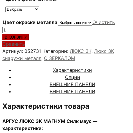
Цвет окраски металла
Очистить
Количество
товара
В КОРЗИНУ
АРГУС
Сравнить
ЛЮКС
Артикул:
052731
Категории:
ЛЮКС 3К
,
Люкс 3К
3К
снаружи металл
,
С ЗЕРКАЛОМ
МАГНУМ
Характеристики
Силк
Опции
маус
ВНЕШНИЕ ПАНЕЛИ
ВНЕШНИЕ ПАНЕЛИ
Характеристики товара
АРГУС ЛЮКС 3К МАГНУМ Силк маус —
характеристики: