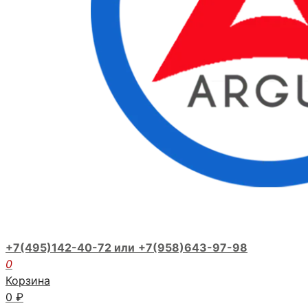
+7(495)142-40-72 или
+7(958)643-97-98
0
Корзина
0
₽