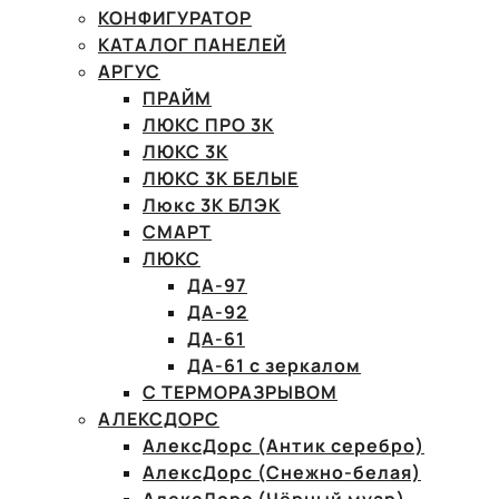
КОНФИГУРАТОР
КАТАЛОГ ПАНЕЛЕЙ
АРГУС
ПРАЙМ
ЛЮКС ПРО 3К
ЛЮКС 3К
ЛЮКС 3К БЕЛЫЕ
Люкс 3К БЛЭК
СМАРТ
ЛЮКС
ДА-97
ДА-92
ДА-61
ДА-61 с зеркалом
С ТЕРМОРАЗРЫВОМ
АЛЕКСДОРС
АлексДорс (Антик серебро)
АлексДорс (Снежно-белая)