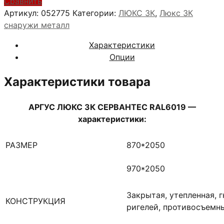
АРГУС
Сравнить
ЛЮКС
Артикул:
052775
Категории:
ЛЮКС 3К
,
Люкс 3К
3К
снаружи металл
СЕРВАНТЕС
Характеристики
RAL6019
Опции
Характеристики товара
АРГУС ЛЮКС 3К СЕРВАНТЕС RAL6019 —
характеристики:
РАЗМЕР
870*2050
970*2050
Закрытая, утепленная, 
КОНСТРУКЦИЯ
ригелей, противосъемн