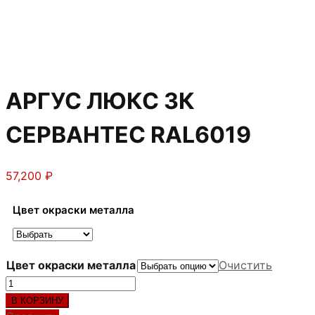
АРГУС ЛЮКС 3К
СЕРВАНТЕС RAL6019
57,200
₽
Цвет окраски металла
Цвет окраски металла
Очистить
Количество
товара
В КОРЗИНУ