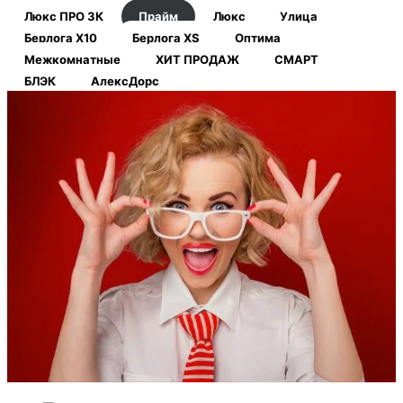
Люкс ПРО 3К
Прайм
Люкс
Улица
Берлога Х10
Берлога XS
Оптима
Межкомнатные
ХИТ ПРОДАЖ
СМАРТ
БЛЭК
АлексДорс