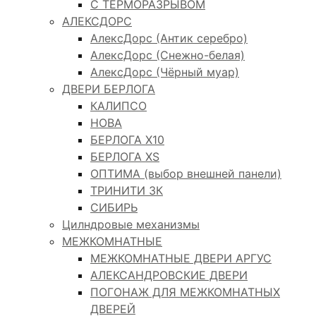
С ТЕРМОРАЗРЫВОМ
АЛЕКСДОРС
АлексДорс (Антик серебро)
АлексДорс (Снежно-белая)
АлексДорс (Чёрный муар)
ДВЕРИ БЕРЛОГА
КАЛИПСО
НОВА
БЕРЛОГА Х10
БЕРЛОГА XS
ОПТИМА (выбор внешней панели)
ТРИНИТИ 3К
СИБИРЬ
Цилндровые механизмы
МЕЖКОМНАТНЫЕ
МЕЖКОМНАТНЫЕ ДВЕРИ АРГУС
АЛЕКСАНДРОВСКИЕ ДВЕРИ
ПОГОНАЖ ДЛЯ МЕЖКОМНАТНЫХ
ДВЕРЕЙ