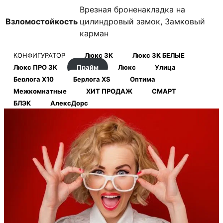
Врезная броненакладка на
Взломостойкость
цилиндровый замок, Замковый
карман
КОНФИГУРАТОР
Люкс 3К
Люкс 3К БЕЛЫЕ
Люкс ПРО 3К
Прайм
Люкс
Улица
Берлога Х10
Берлога XS
Оптима
Межкомнатные
ХИТ ПРОДАЖ
СМАРТ
БЛЭК
АлексДорс