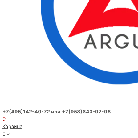
+7(495)142-40-72 или
+7(958)643-97-98
0
Корзина
0
₽