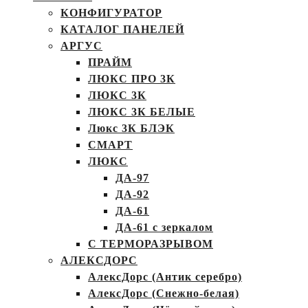
КОНФИГУРАТОР
КАТАЛОГ ПАНЕЛЕЙ
АРГУС
ПРАЙМ
ЛЮКС ПРО 3К
ЛЮКС 3К
ЛЮКС 3К БЕЛЫЕ
Люкс 3К БЛЭК
СМАРТ
ЛЮКС
ДА-97
ДА-92
ДА-61
ДА-61 с зеркалом
С ТЕРМОРАЗРЫВОМ
АЛЕКСДОРС
АлексДорс (Антик серебро)
АлексДорс (Снежно-белая)