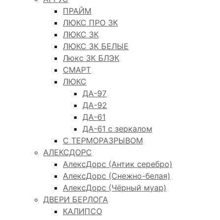
ПРАЙМ
ЛЮКС ПРО 3К
ЛЮКС 3К
ЛЮКС 3К БЕЛЫЕ
Люкс 3К БЛЭК
СМАРТ
ЛЮКС
ДА-97
ДА-92
ДА-61
ДА-61 с зеркалом
С ТЕРМОРАЗРЫВОМ
АЛЕКСДОРС
АлексДорс (Антик серебро)
АлексДорс (Снежно-белая)
АлексДорс (Чёрный муар)
ДВЕРИ БЕРЛОГА
КАЛИПСО