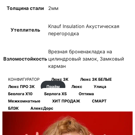
Толщина стали
2мм
Knauf Insulation Акустическая
Утеплитель
перегородка
Врезная броненакладка на
Взломостойкость
цилиндровый замок, Замковый
карман
КОНФИГУРАТОР
Люкс 3К
Люкс 3К БЕЛЫЕ
Люкс ПРО 3К
Прайм
Люкс
Улица
Берлога Х10
Берлога XS
Оптима
Межкомнатные
ХИТ ПРОДАЖ
СМАРТ
БЛЭК
АлексДорс