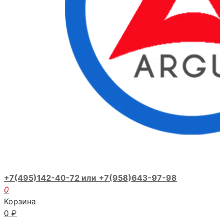
+7(495)142-40-72 или
+7(958)643-97-98
0
Корзина
0
₽