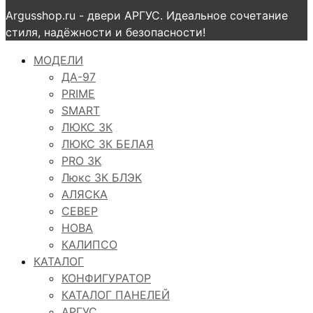
Argusshop.ru - двери АРГУС. Идеальное сочетание
стиля, надёжности и безопасности!
МОДЕЛИ
ДА-97
PRIME
SMART
ЛЮКС 3К
ЛЮКС 3К БЕЛАЯ
PRO 3K
Люкс 3К БЛЭК
АЛЯСКА
СЕВЕР
НОВА
КАЛИПСО
КАТАЛОГ
КОНФИГУРАТОР
КАТАЛОГ ПАНЕЛЕЙ
АРГУС