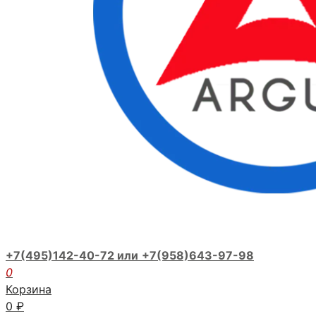
+7(495)142-40-72 или
+7(958)643-97-98
0
Корзина
0
₽