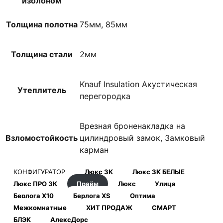
изолоном
Толщина полотна
75мм, 85мм
Толщина стали
2мм
Knauf Insulation Акустическая
Утеплитель
перегородка
Врезная броненакладка на
Взломостойкость
цилиндровый замок, Замковый
карман
КОНФИГУРАТОР
Люкс 3К
Люкс 3К БЕЛЫЕ
Люкс ПРО 3К
Прайм
Люкс
Улица
Берлога Х10
Берлога XS
Оптима
Межкомнатные
ХИТ ПРОДАЖ
СМАРТ
БЛЭК
АлексДорс