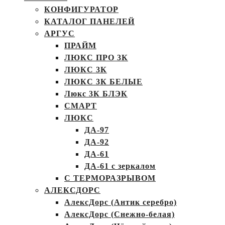
КОНФИГУРАТОР
КАТАЛОГ ПАНЕЛЕЙ
АРГУС
ПРАЙМ
ЛЮКС ПРО 3К
ЛЮКС 3К
ЛЮКС 3К БЕЛЫЕ
Люкс 3К БЛЭК
СМАРТ
ЛЮКС
ДА-97
ДА-92
ДА-61
ДА-61 с зеркалом
С ТЕРМОРАЗРЫВОМ
АЛЕКСДОРС
АлексДорс (Антик серебро)
АлексДорс (Снежно-белая)