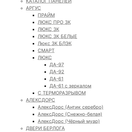
КАТАЛОГ ПАНЕЛЕЙ
АРГУС
ПРАЙМ
ЛЮКС ПРО 3К
ЛЮКС 3К
ЛЮКС 3К БЕЛЫЕ
Люкс 3К БЛЭК
СМАРТ
ЛЮКС
ДА-97
ДА-92
ДА-61
ДА-61 с зеркалом
С ТЕРМОРАЗРЫВОМ
АЛЕКСДОРС
АлексДорс (Антик серебро)
АлексДорс (Снежно-белая)
АлексДорс (Чёрный муар)
ДВЕРИ БЕРЛОГА