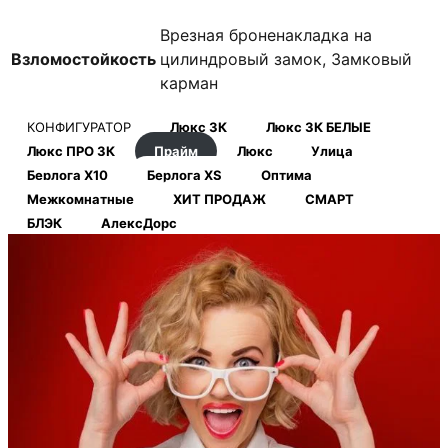
Врезная броненакладка на
Взломостойкость
цилиндровый замок, Замковый
карман
КОНФИГУРАТОР
Люкс 3К
Люкс 3К БЕЛЫЕ
Люкс ПРО 3К
Прайм
Люкс
Улица
Берлога Х10
Берлога XS
Оптима
Межкомнатные
ХИТ ПРОДАЖ
СМАРТ
БЛЭК
АлексДорс