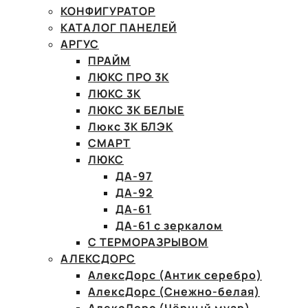
КОНФИГУРАТОР
КАТАЛОГ ПАНЕЛЕЙ
АРГУС
ПРАЙМ
ЛЮКС ПРО 3К
ЛЮКС 3К
ЛЮКС 3К БЕЛЫЕ
Люкс 3К БЛЭК
СМАРТ
ЛЮКС
ДА-97
ДА-92
ДА-61
ДА-61 с зеркалом
С ТЕРМОРАЗРЫВОМ
АЛЕКСДОРС
АлексДорс (Антик серебро)
АлексДорс (Снежно-белая)