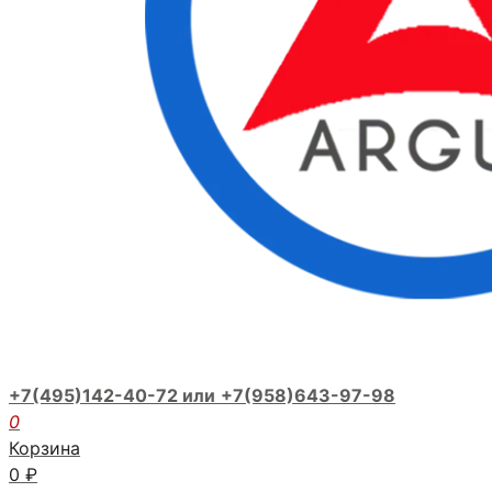
+7(495)142-40-72 или
+7(958)643-97-98
0
Корзина
0
₽