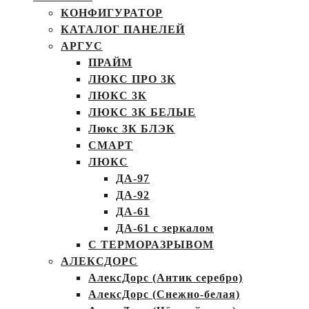
КОНФИГУРАТОР
КАТАЛОГ ПАНЕЛЕЙ
АРГУС
ПРАЙМ
ЛЮКС ПРО 3К
ЛЮКС 3К
ЛЮКС 3К БЕЛЫЕ
Люкс 3К БЛЭК
СМАРТ
ЛЮКС
ДА-97
ДА-92
ДА-61
ДА-61 с зеркалом
С ТЕРМОРАЗРЫВОМ
АЛЕКСДОРС
АлексДорс (Антик серебро)
АлексДорс (Снежно-белая)