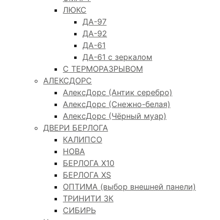
ЛЮКС
ДА-97
ДА-92
ДА-61
ДА-61 с зеркалом
С ТЕРМОРАЗРЫВОМ
АЛЕКСДОРС
АлексДорс (Антик серебро)
АлексДорс (Снежно-белая)
АлексДорс (Чёрный муар)
ДВЕРИ БЕРЛОГА
КАЛИПСО
НОВА
БЕРЛОГА Х10
БЕРЛОГА XS
ОПТИМА (выбор внешней панели)
ТРИНИТИ 3К
СИБИРЬ