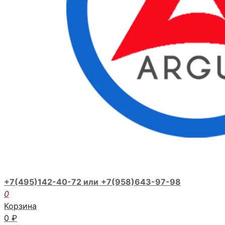
+7(495)142-40-72 или
+7(958)643-97-98
0
Корзина
0
₽