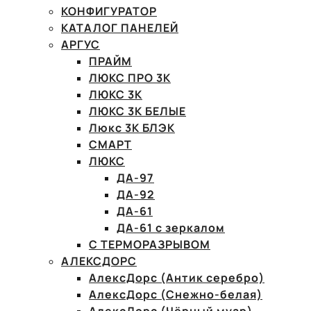
КОНФИГУРАТОР
КАТАЛОГ ПАНЕЛЕЙ
АРГУС
ПРАЙМ
ЛЮКС ПРО 3К
ЛЮКС 3К
ЛЮКС 3К БЕЛЫЕ
Люкс 3К БЛЭК
СМАРТ
ЛЮКС
ДА-97
ДА-92
ДА-61
ДА-61 с зеркалом
С ТЕРМОРАЗРЫВОМ
АЛЕКСДОРС
АлексДорс (Антик серебро)
АлексДорс (Снежно-белая)