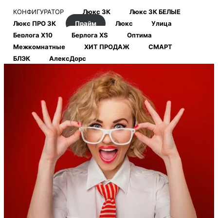
КОНФИГУРАТОР
Люкс 3К
Люкс 3К БЕЛЫЕ
Люкс ПРО 3К
Прайм
Люкс
Улица
Берлога Х10
Берлога XS
Оптима
Межкомнатные
ХИТ ПРОДАЖ
СМАРТ
БЛЭК
АлексДорс