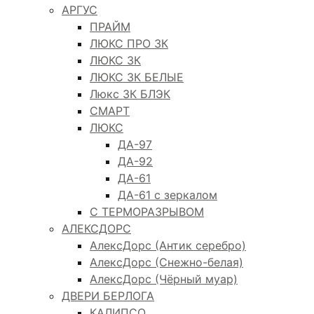
АРГУС
ПРАЙМ
ЛЮКС ПРО 3К
ЛЮКС 3К
ЛЮКС 3К БЕЛЫЕ
Люкс 3К БЛЭК
СМАРТ
ЛЮКС
ДА-97
ДА-92
ДА-61
ДА-61 с зеркалом
С ТЕРМОРАЗРЫВОМ
АЛЕКСДОРС
АлексДорс (Антик серебро)
АлексДорс (Снежно-белая)
АлексДорс (Чёрный муар)
ДВЕРИ БЕРЛОГА
КАЛИПСО