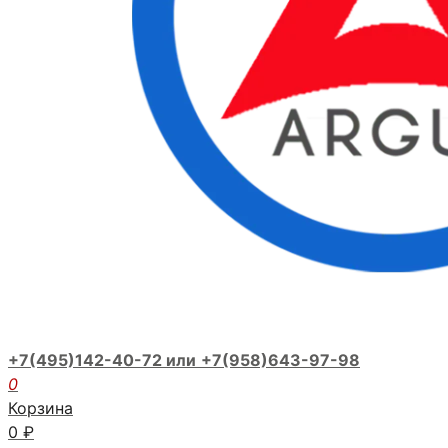
+7(495)142-40-72 или
+7(958)643-97-98
0
Корзина
0
₽