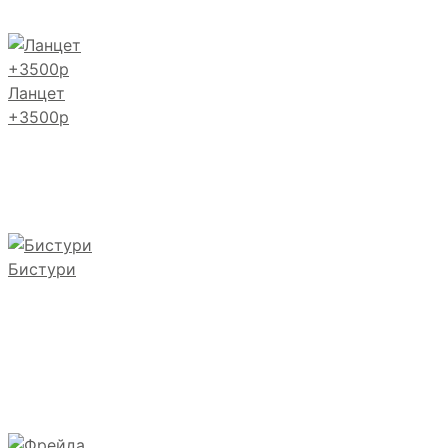
Ланцет
+3500р
Бистури