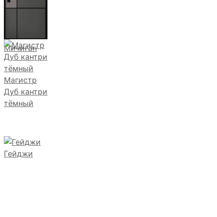
Мичиган
Магистр
Дуб кантри
тёмный
Гейджи