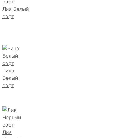
Лия Белый
софт
Рина
Белый
софт
Лия