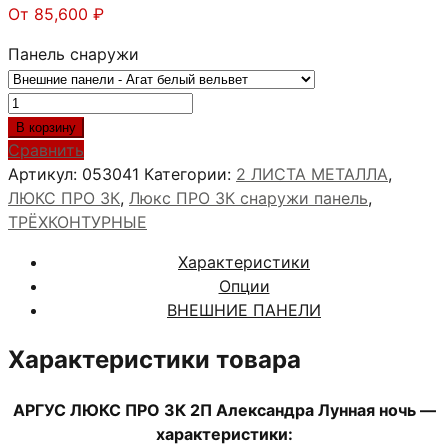
От
85,600
₽
Панель снаружи
Количество
товара
В корзину
АРГУС
Сравнить
ЛЮКС
Артикул:
053041
Категории:
2 ЛИСТА МЕТАЛЛА
,
ПРО
ЛЮКС ПРО 3К
,
Люкс ПРО 3К снаружи панель
,
3К
ТРЁХКОНТУРНЫЕ
2П
Характеристики
Александра
Опции
Лунная
ВНЕШНИЕ ПАНЕЛИ
ночь
Характеристики товара
АРГУС ЛЮКС ПРО 3К 2П Александра Лунная ночь —
характеристики: