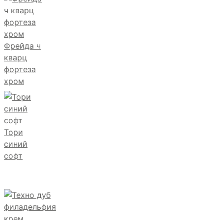
Фрейда ч
кварц
фортеза
хром
Тори
синий
софт