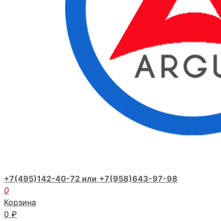
+7(495)142-40-72 или
+7(958)643-97-98
0
Корзина
0
₽