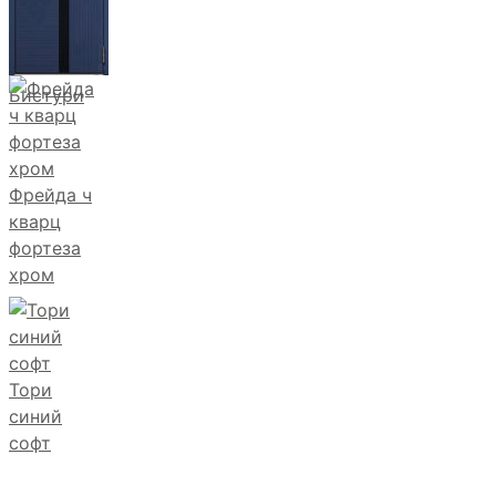
Бистури
Фрейда ч
кварц
фортеза
хром
Тори
синий
софт