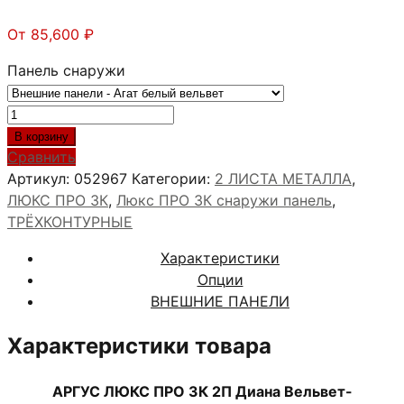
От
85,600
₽
Панель снаружи
Количество
товара
В корзину
АРГУС
Сравнить
ЛЮКС
Артикул:
052967
Категории:
2 ЛИСТА МЕТАЛЛА
,
ПРО
ЛЮКС ПРО 3К
,
Люкс ПРО 3К снаружи панель
,
3К
ТРЁХКОНТУРНЫЕ
2П
Характеристики
Диана
Опции
Вельвет
ВНЕШНИЕ ПАНЕЛИ
Характеристики товара
АРГУС ЛЮКС ПРО 3К 2П Диана Вельвет-