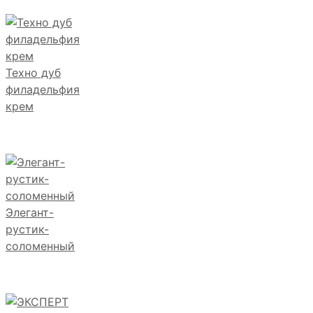
Техно дуб
филадельфия
крем
Элегант-
рустик-
соломенный