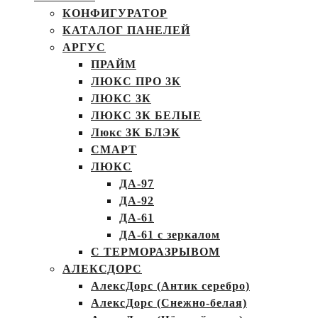
КОНФИГУРАТОР
КАТАЛОГ ПАНЕЛЕЙ
АРГУС
ПРАЙМ
ЛЮКС ПРО 3К
ЛЮКС 3К
ЛЮКС 3К БЕЛЫЕ
Люкс 3К БЛЭК
СМАРТ
ЛЮКС
ДА-97
ДА-92
ДА-61
ДА-61 с зеркалом
С ТЕРМОРАЗРЫВОМ
АЛЕКСДОРС
АлексДорс (Антик серебро)
АлексДорс (Снежно-белая)