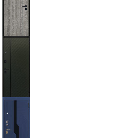
Гейджи
Ланцет
+3500р