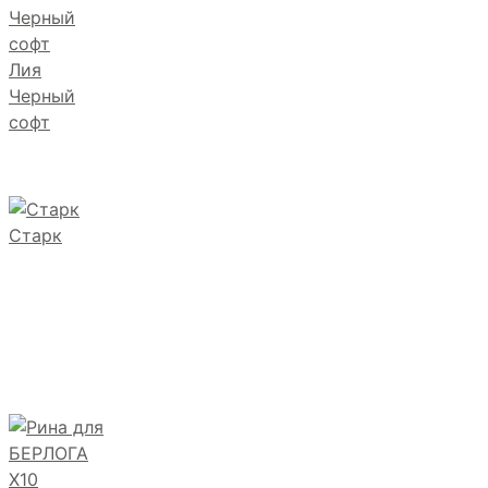
Лия
Черный
софт
Старк