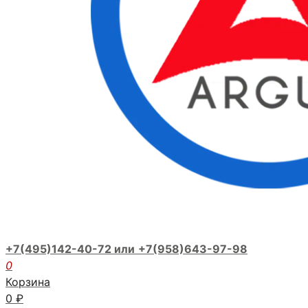
+7(495)142-40-72 или
+7(958)643-97-98
0
Корзина
0
₽