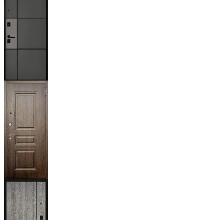
Мичиган
Магистр
Дуб кантри
тёмный