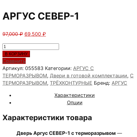
АРГУС СЕВЕР-1
Первоначальная
Текущая
97,000
₽
69,500
₽
цена
цена:
Количество
составляла
69,500 ₽.
товара
В КОРЗИНУ
97,000 ₽.
АРГУС
Сравнить
СЕВЕР-1
Артикул:
055583
Категории:
АРГУС С
ТЕРМОРАЗРЫВОМ
,
Двери в готовой комплектации
,
С
ТЕРМОРАЗРЫВОМ
,
ТРЁХКОНТУРНЫЕ
Бренд:
АРГУС
Характеристики
Опции
Характеристики товара
Дверь Аргус СЕВЕР-1 с терморазрывом
—