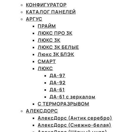
КОНФИГУРАТОР
КАТАЛОГ ПАНЕЛЕЙ
АРГУС
ПРАЙМ
ЛЮКС ПРО 3К
ЛЮКС 3К
ЛЮКС 3К БЕЛЫЕ
Люкс 3К БЛЭК
СМАРТ
ЛЮКС
ДА-97
ДА-92
ДА-61
ДА-61 с зеркалом
С ТЕРМОРАЗРЫВОМ
АЛЕКСДОРС
АлексДорс (Антик серебро)
АлексДорс (Снежно-белая)