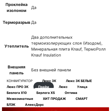
Проклейка
Да
изолоном
Терморазрыв
Да
Два дополнительных
термоизолирующих слоя (Изодом),
Утеплитель
Минеральная плита Knauf, ТермоРолл
Knauf Insulation
Внешняя
Без внешней панели
панель
КОНФИГУРАТОР
Люкс 3К
Люкс 3К БЕЛЫЕ
Люкс ПРО 3К
Прайм
Люкс
Улица
Берлога Х10
Берлога XS
Оптима
Межкомнатные
ХИТ ПРОДАЖ
СМАРТ
БЛЭК
АлексДорс