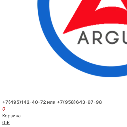
+7(495)142-40-72 или
+7(958)643-97-98
0
Корзина
0
₽