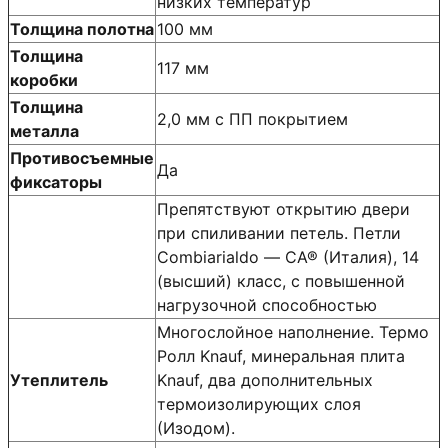
низких температур
Толщина полотна
100 мм
Толщина
117 мм
коробки
Толщина
2,0 мм с ПП покрытием
металла
Противосъемные
Да
фиксаторы
Препятствуют открытию двери
при спиливании петель. Петли
Сombiarialdo — СА® (Италия), 14
(высший) класс, с повышенной
нагрузочной способностью
Многослойное наполнение. Термо
Ролл Knauf, минеральная плита
Утеплитель
Knauf, два дополнительных
термоизолирующих слоя
(Изодом).