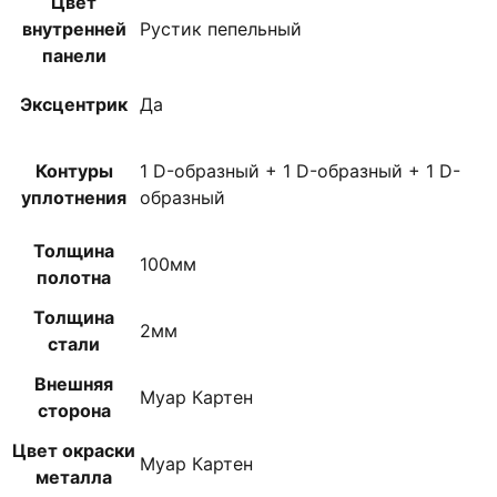
Цвет
внутренней
Рустик пепельный
панели
Эксцентрик
Да
Контуры
1 D-образный + 1 D-образный + 1 D-
уплотнения
образный
Толщина
100мм
полотна
Толщина
2мм
стали
Внешняя
Муар Картен
сторона
Цвет окраски
Муар Картен
металла