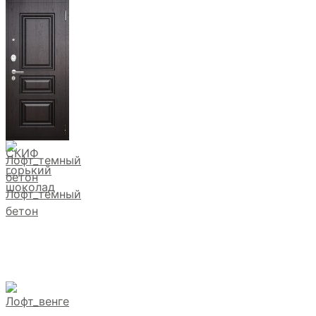
СКИФ
горький
шоколад
Лофт_темный
бетон