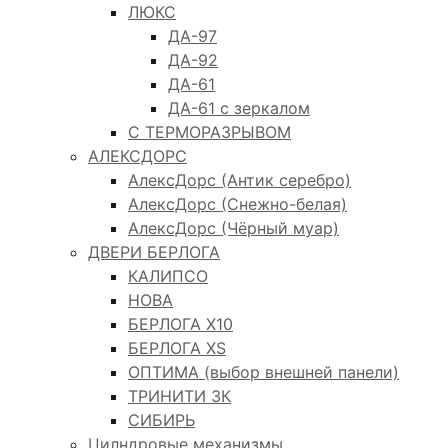
ЛЮКС
ДА-97
ДА-92
ДА-61
ДА-61 с зеркалом
С ТЕРМОРАЗРЫВОМ
АЛЕКСДОРС
АлексДорс (Антик серебро)
АлексДорс (Снежно-белая)
АлексДорс (Чёрный муар)
ДВЕРИ БЕРЛОГА
КАЛИПСО
НОВА
БЕРЛОГА Х10
БЕРЛОГА XS
ОПТИМА (выбор внешней панели)
ТРИНИТИ 3К
СИБИРЬ
Цилндровые механизмы