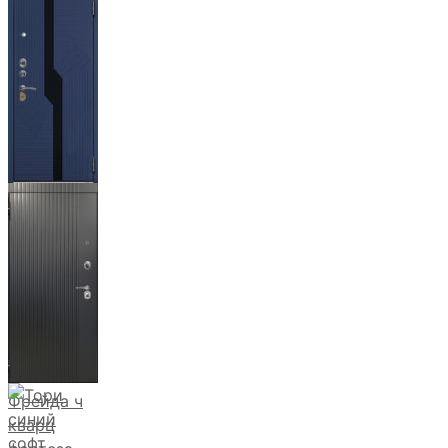
Ланцет
+3500р
Бистури
Фрейда ч
кварц