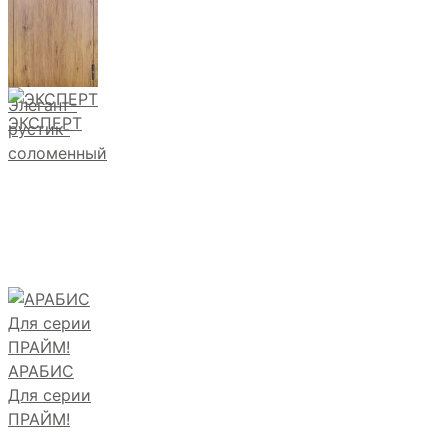
Элегант-
ЭКСПЕРТ
рустик-
соломенный
АРАБИС
Для серии
ПРАЙМ!