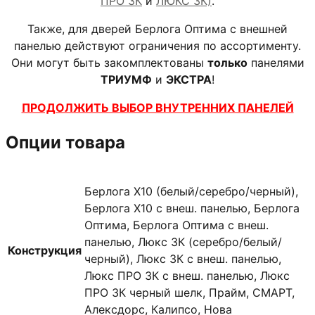
ПРО 3К
и
ЛЮКС 3К)
.
Также, для дверей Берлога Оптима с внешней
панелью действуют ограничения по ассортименту.
Они могут быть закомплектованы
только
панелями
ТРИУМФ
и
ЭКСТРА
!
ПРОДОЛЖИТЬ ВЫБОР ВНУТРЕННИХ ПАНЕЛЕЙ
Опции товара
Берлога X10 (белый/серебро/черный),
Берлога X10 с внеш. панелью, Берлога
Оптима, Берлога Оптима с внеш.
панелью, Люкс 3К (серебро/белый/
Конструкция
черный), Люкс 3К с внеш. панелью,
Люкс ПРО 3К с внеш. панелью, Люкс
ПРО 3К черный шелк, Прайм, СМАРТ,
Алексдорс, Калипсо, Нова