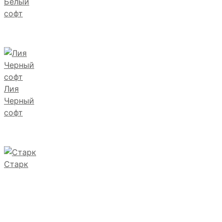
Белый
софт
Лия
Черный
софт
Старк