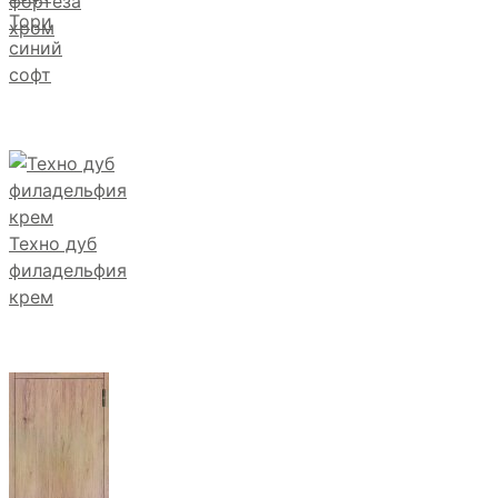
фортеза
Тори
хром
синий
софт
Техно дуб
филадельфия
крем