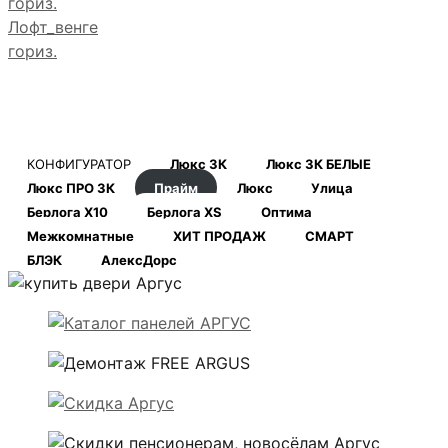
Лофт_венге
гориз.
КОНФИГУРАТОР
Люкс 3К
Люкс 3К БЕЛЫЕ
Люкс ПРО 3К
Прайм
Люкс
Улица
Берлога Х10
Берлога XS
Оптима
Межкомнатные
ХИТ ПРОДАЖ
СМАРТ
БЛЭК
АлексДорс