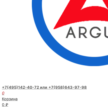
+7(495)142-40-72 или
+7(958)643-97-98
0
Корзина
0
₽