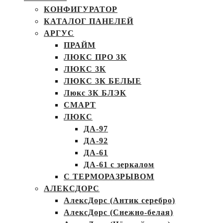
КОНФИГУРАТОР
КАТАЛОГ ПАНЕЛЕЙ
АРГУС
ПРАЙМ
ЛЮКС ПРО 3К
ЛЮКС 3К
ЛЮКС 3К БЕЛЫЕ
Люкс 3К БЛЭК
СМАРТ
ЛЮКС
ДА-97
ДА-92
ДА-61
ДА-61 с зеркалом
С ТЕРМОРАЗРЫВОМ
АЛЕКСДОРС
АлексДорс (Антик серебро)
АлексДорс (Снежно-белая)