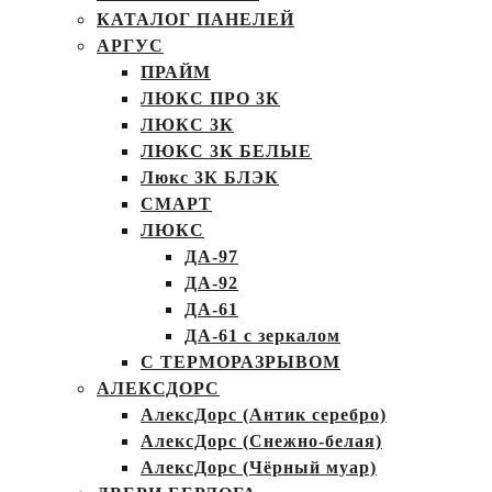
КАТАЛОГ ПАНЕЛЕЙ
АРГУС
ПРАЙМ
ЛЮКС ПРО 3К
ЛЮКС 3К
ЛЮКС 3К БЕЛЫЕ
Люкс 3К БЛЭК
СМАРТ
ЛЮКС
ДА-97
ДА-92
ДА-61
ДА-61 с зеркалом
С ТЕРМОРАЗРЫВОМ
АЛЕКСДОРС
АлексДорс (Антик серебро)
АлексДорс (Снежно-белая)
АлексДорс (Чёрный муар)