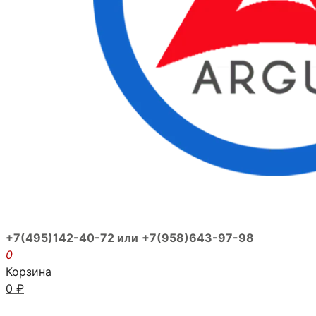
+7(495)142-40-72 или
+7(958)643-97-98
0
Корзина
0
₽