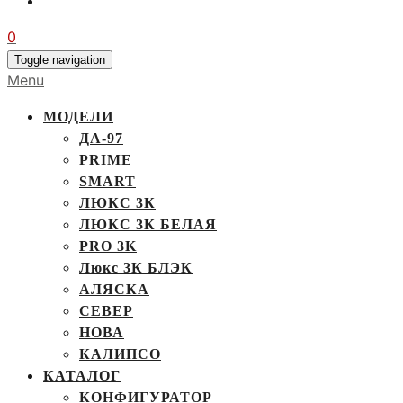
0
Toggle navigation
Menu
МОДЕЛИ
ДА-97
PRIME
SMART
ЛЮКС 3К
ЛЮКС 3К БЕЛАЯ
PRO 3K
Люкс 3К БЛЭК
АЛЯСКА
СЕВЕР
НОВА
КАЛИПСО
КАТАЛОГ
КОНФИГУРАТОР