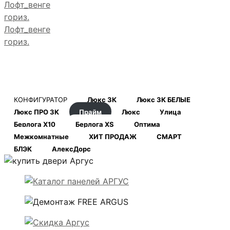
Лофт_венге
гориз.
КОНФИГУРАТОР
Люкс 3К
Люкс 3К БЕЛЫЕ
Люкс ПРО 3К
Прайм
Люкс
Улица
Берлога Х10
Берлога XS
Оптима
Межкомнатные
ХИТ ПРОДАЖ
СМАРТ
БЛЭК
АлексДорс