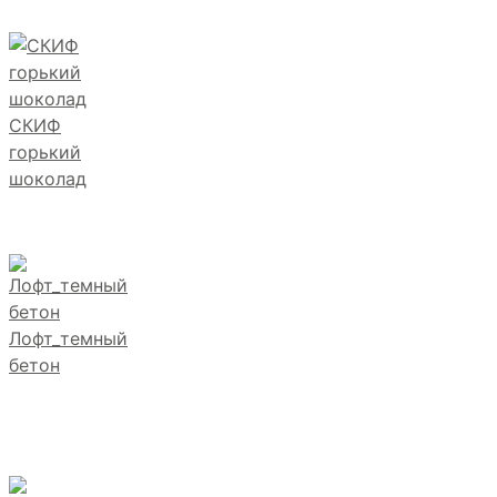
СКИФ
горький
шоколад
Лофт_темный
бетон