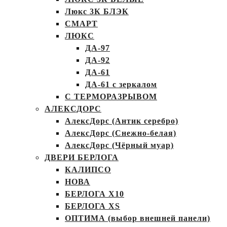
Люкс 3К БЛЭК
СМАРТ
ЛЮКС
ДА-97
ДА-92
ДА-61
ДА-61 с зеркалом
С ТЕРМОРАЗРЫВОМ
АЛЕКСДОРС
АлексДорс (Антик серебро)
АлексДорс (Снежно-белая)
АлексДорс (Чёрный муар)
ДВЕРИ БЕРЛОГА
КАЛИПСО
НОВА
БЕРЛОГА Х10
БЕРЛОГА XS
ОПТИМА (выбор внешней панели)