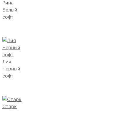
Рина
Белый
софт
Лия
Черный
софт
Старк