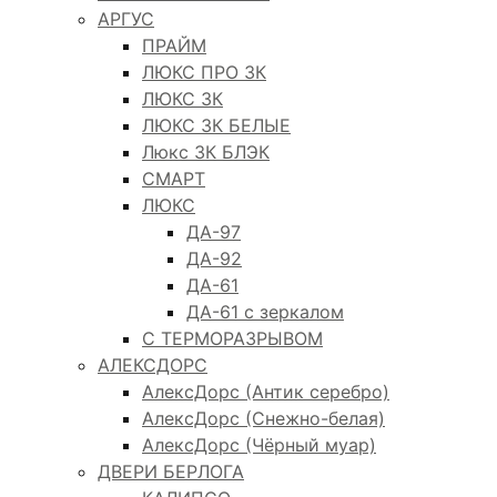
АРГУС
ПРАЙМ
ЛЮКС ПРО 3К
ЛЮКС 3К
ЛЮКС 3К БЕЛЫЕ
Люкс 3К БЛЭК
СМАРТ
ЛЮКС
ДА-97
ДА-92
ДА-61
ДА-61 с зеркалом
С ТЕРМОРАЗРЫВОМ
АЛЕКСДОРС
АлексДорс (Антик серебро)
АлексДорс (Снежно-белая)
АлексДорс (Чёрный муар)
ДВЕРИ БЕРЛОГА