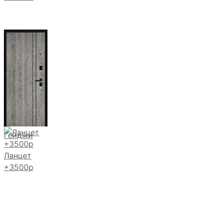
Гейджи
Ланцет
+3500р