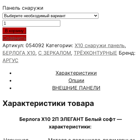
Панель снаружи
Количество
товара
В корзину
Берлога
Сравнить
Х10
Артикул:
054092
Категории:
X10 снаружи панель
,
2П
БЕРЛОГА Х10
,
С ЗЕРКАЛОМ
,
ТРЁХКОНТУРНЫЕ
Бренд:
ЭЛЕГАНТ
АРГУС
Белый
Характеристики
софт
Опции
ВНЕШНИЕ ПАНЕЛИ
Характеристики товара
Берлога Х10 2П ЭЛЕГАНТ Белый софт —
характеристики:
Наружная
Металл с порошково-полимерным