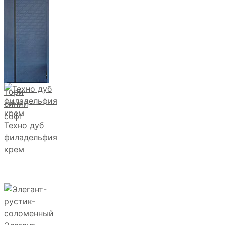
Тори
синий
софт
Техно дуб
филадельфия
крем