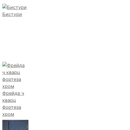
Бистури
Фрейда ч
кварц
фортеза
хром