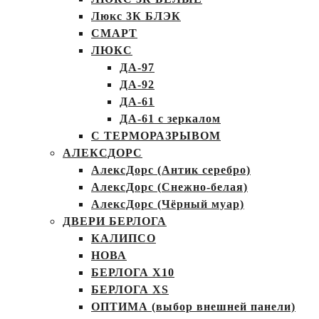
Люкс 3К БЛЭК
СМАРТ
ЛЮКС
ДА-97
ДА-92
ДА-61
ДА-61 с зеркалом
С ТЕРМОРАЗРЫВОМ
АЛЕКСДОРС
АлексДорс (Антик серебро)
АлексДорс (Снежно-белая)
АлексДорс (Чёрный муар)
ДВЕРИ БЕРЛОГА
КАЛИПСО
НОВА
БЕРЛОГА Х10
БЕРЛОГА XS
ОПТИМА (выбор внешней панели)