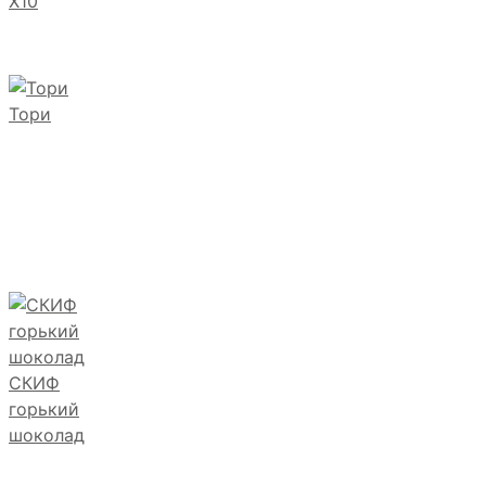
Х10
Тори
СКИФ
горький
шоколад