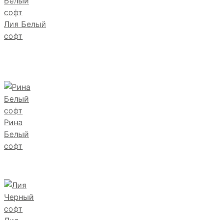
Лия Белый
софт
Рина
Белый
софт