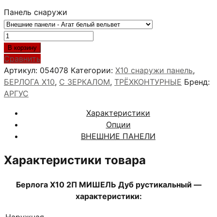
Панель снаружи
Количество
товара
В корзину
Берлога
Сравнить
Х10
Артикул:
054078
Категории:
X10 снаружи панель
,
2П
БЕРЛОГА Х10
,
С ЗЕРКАЛОМ
,
ТРЁХКОНТУРНЫЕ
Бренд:
МИШЕЛЬ
АРГУС
Дуб
Характеристики
рустикальный
Опции
ВНЕШНИЕ ПАНЕЛИ
Характеристики товара
Берлога Х10 2П МИШЕЛЬ Дуб рустикальный —
характеристики:
Наружная