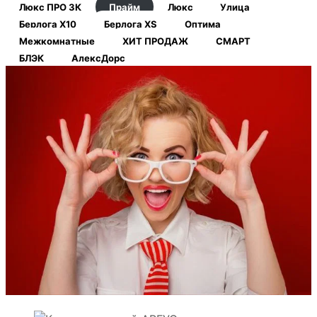
Люкс ПРО 3К
Прайм
Люкс
Улица
Берлога Х10
Берлога XS
Оптима
Межкомнатные
ХИТ ПРОДАЖ
СМАРТ
БЛЭК
АлексДорс