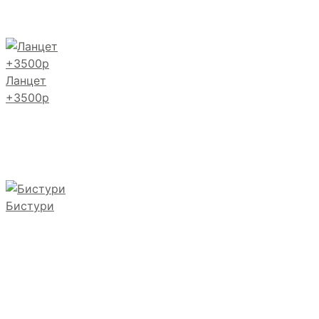
Ланцет
+3500р
Бистури