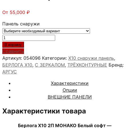
От
55,000
₽
Панель снаружи
Количество
товара
В корзину
Берлога
Сравнить
Х10
Артикул:
054096
Категории:
X10 снаружи панель
,
2П
БЕРЛОГА Х10
,
С ЗЕРКАЛОМ
,
ТРЁХКОНТУРНЫЕ
Бренд:
МОНАКО
АРГУС
Белый
Характеристики
софт
Опции
ВНЕШНИЕ ПАНЕЛИ
Характеристики товара
Берлога Х10 2П МОНАКО Белый софт —