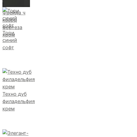
Фрейда ч
кварц
фортеза
Тори
хром
синий
софт
Техно дуб
филадельфия
крем