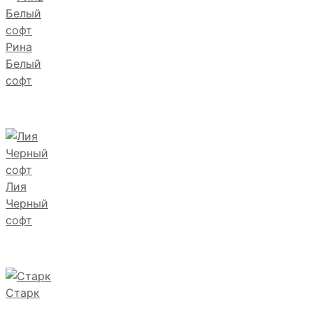
Рина
Белый
софт
Лия
Черный
софт
Старк