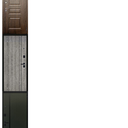
Магистр
Дуб кантри
тёмный
Гейджи