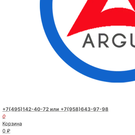
+7(495)142-40-72 или
+7(958)643-97-98
0
Корзина
0
₽