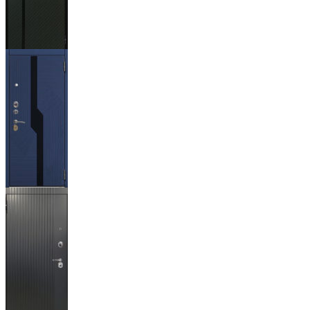
Ланцет
+3500р
Бистури