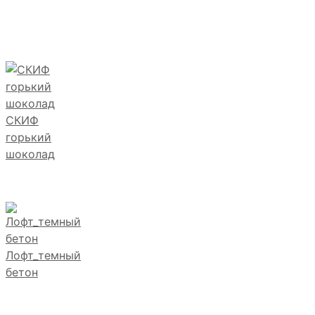
СКИФ
горький
шоколад
Лофт_темный
бетон