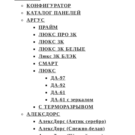
КОНФИГУРАТОР
КАТАЛОГ ПАНЕЛЕЙ
АРГУС
ПРАЙМ
ЛЮКС ПРО 3К
ЛЮКС 3К
ЛЮКС 3К БЕЛЫЕ
Люкс 3К БЛЭК
СМАРТ
ЛЮКС
ДА-97
ДА-92
ДА-61
ДА-61 с зеркалом
С ТЕРМОРАЗРЫВОМ
АЛЕКСДОРС
АлексДорс (Антик серебро)
АлексДорс (Снежно-белая)