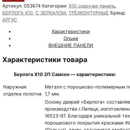
Х10
Артикул:
053674
Категории:
X10 снаружи панель
,
2П
БЕРЛОГА Х10
,
С ЗЕРКАЛОМ
,
ТРЁХКОНТУРНЫЕ
Бренд:
Самсон
АРГУС
Характеристики
Опции
ВНЕШНИЕ ПАНЕЛИ
Характеристики товара
Берлога Х10 2П Самсон — характеристики:
Наружная
Металл с порошково-полимерным п
отделка полотна
1,7 мм.
Основу дверей «Берлога» составля
производства г.Липецк, изготовлен
16523-97. Благодаря уникальной те
порошкового покрытия красками IN
(Польша), дверь становится стойко