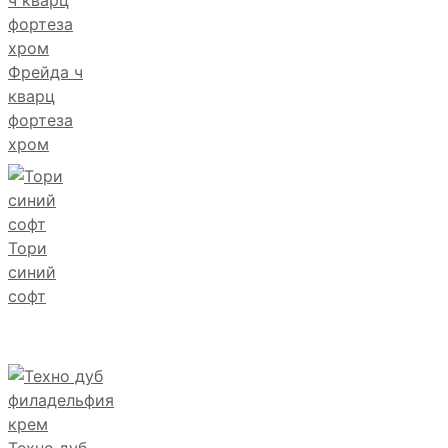
Фрейда ч
кварц
фортеза
хром
Тори
синий
софт
Техно дуб