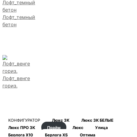
Лофт_темный
бетон
Лофт_венге
гориз.
КОНФИГУРАТОР
Люкс 3К
Люкс 3К БЕЛЫЕ
Люкс ПРО 3К
Прайм
Люкс
Улица
Берлога Х10
Берлога XS
Оптима