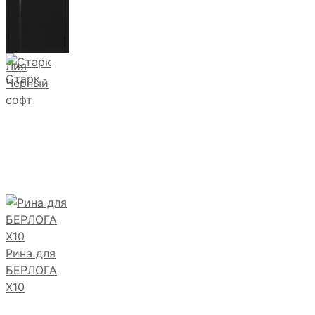
Лия
Старк
Черный
софт
Рина для
БЕРЛОГА
Х10