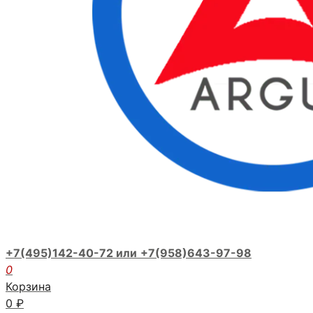
+7(495)142-40-72 или
+7(958)643-97-98
0
Корзина
0
₽