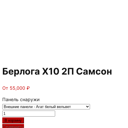
Берлога Х10 2П Самсон
От
55,000
₽
Панель снаружи
Количество
товара
В корзину
Берлога
Сравнить