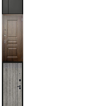
Мичиган
Магистр
Дуб кантри
тёмный