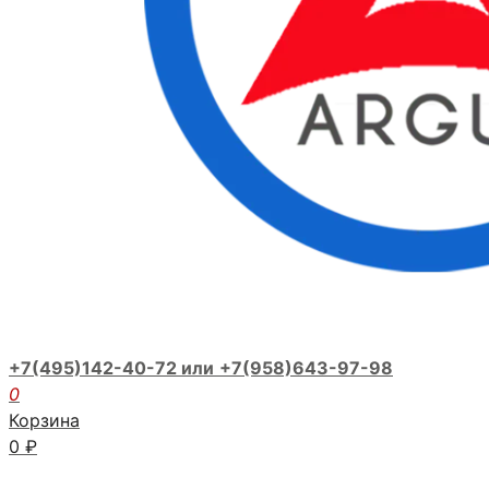
+7(495)142-40-72 или
+7(958)643-97-98
0
Корзина
0
₽