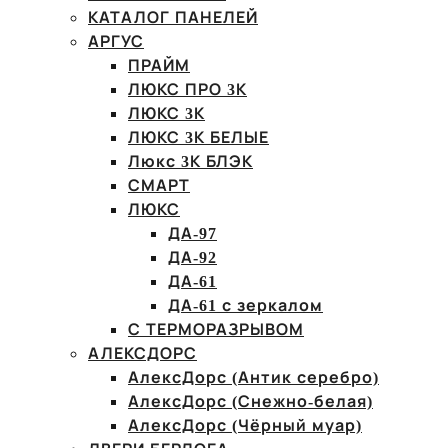
КАТАЛОГ ПАНЕЛЕЙ
АРГУС
ПРАЙМ
ЛЮКС ПРО 3К
ЛЮКС 3К
ЛЮКС 3К БЕЛЫЕ
Люкс 3К БЛЭК
СМАРТ
ЛЮКС
ДА-97
ДА-92
ДА-61
ДА-61 с зеркалом
С ТЕРМОРАЗРЫВОМ
АЛЕКСДОРС
АлексДорс (Антик серебро)
АлексДорс (Снежно-белая)
АлексДорс (Чёрный муар)