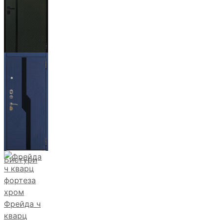
Ланцет
+3500р
Бистури
Фрейда ч
кварц