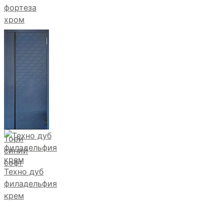
фортеза
хром
Тори
синий
софт
Техно дуб
филадельфия
крем