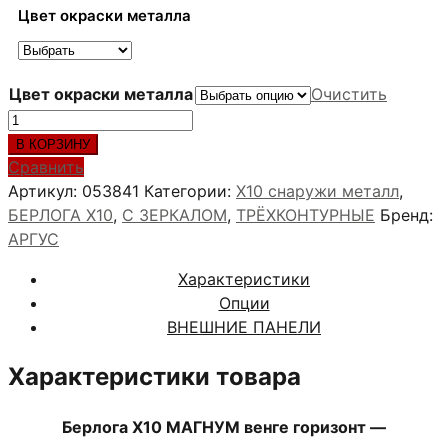
Цвет окраски металла
Цвет окраски металла
Очистить
Количество
товара
В КОРЗИНУ
Берлога
Сравнить
Х10
Артикул:
053841
Категории:
X10 снаружи металл
,
МАГНУМ
БЕРЛОГА Х10
,
С ЗЕРКАЛОМ
,
ТРЁХКОНТУРНЫЕ
Бренд:
венге
АРГУС
горизонт
Характеристики
Опции
ВНЕШНИЕ ПАНЕЛИ
Характеристики товара
Берлога Х10 МАГНУМ венге горизонт —