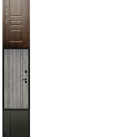
Магистр
Дуб кантри
тёмный
Гейджи