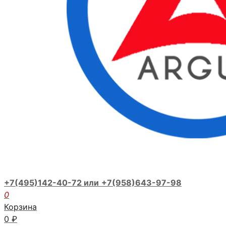
+7(495)142-40-72 или
+7(958)643-97-98
0
Корзина
0
₽