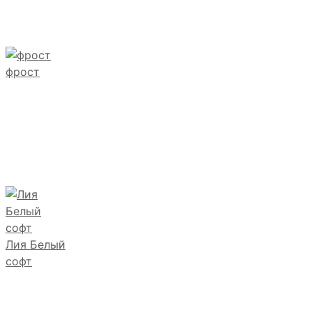
фрост
Лия Белый
софт