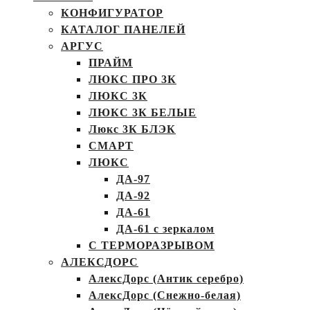
КОНФИГУРАТОР
КАТАЛОГ ПАНЕЛЕЙ
АРГУС
ПРАЙМ
ЛЮКС ПРО 3К
ЛЮКС 3К
ЛЮКС 3К БЕЛЫЕ
Люкс 3К БЛЭК
СМАРТ
ЛЮКС
ДА-97
ДА-92
ДА-61
ДА-61 с зеркалом
С ТЕРМОРАЗРЫВОМ
АЛЕКСДОРС
АлексДорс (Антик серебро)
АлексДорс (Снежно-белая)