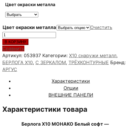
Цвет окраски металла
Цвет окраски металла
Очистить
Количество
товара
В КОРЗИНУ
Берлога
Сравнить
Х10
Артикул:
053937
Категории:
X10 снаружи металл
,
МОНАКО
БЕРЛОГА Х10
,
С ЗЕРКАЛОМ
,
ТРЁХКОНТУРНЫЕ
Бренд:
Белый
АРГУС
софт
Характеристики
Опции
ВНЕШНИЕ ПАНЕЛИ
Характеристики товара
Берлога Х10 МОНАКО Белый софт —