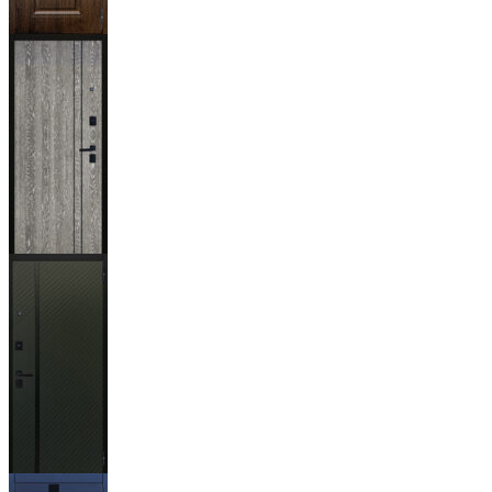
Магистр
Дуб кантри
тёмный
Гейджи