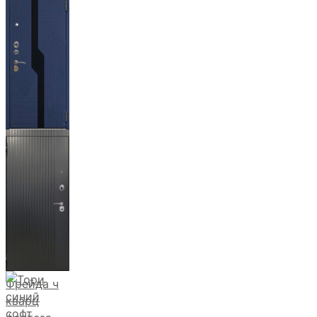
Ланцет
+3500р
Бистури
Фрейда ч
кварц