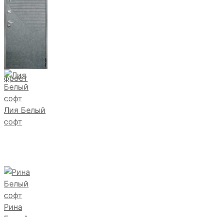
фрост
Лия Белый
софт
Рина