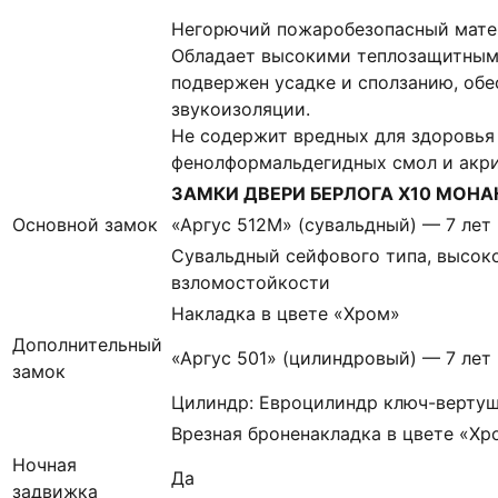
Негорючий пожаробезопасный матер
Обладает высокими теплозащитным
подвержен усадке и сползанию, об
звукоизоляции.
Не содержит вредных для здоровья
фенолформальдегидных смол и акр
ЗАМКИ ДВЕРИ БЕРЛОГА Х10 МОНАК
Основной замок
«Аргус 512М» (сувальдный) — 7 лет
Сувальдный сейфового типа, высоко
взломостойкости
Накладка в цвете «Хром»
Дополнительный
«Аргус 501» (цилиндровый) — 7 лет
замок
Цилиндр: Евроцилиндр ключ-вертуш
Врезная броненакладка в цвете «Хр
Ночная
Да
задвижка