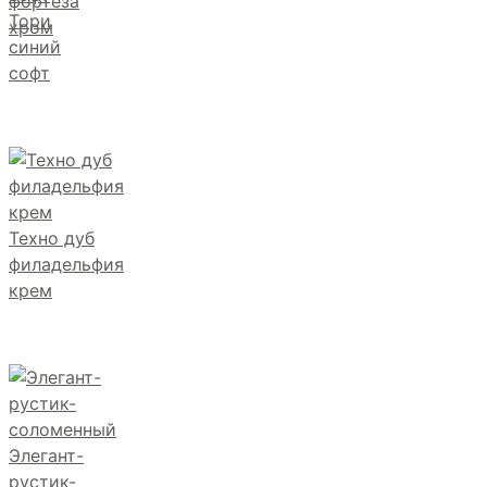
фортеза
Тори
хром
синий
софт
Техно дуб
филадельфия
крем
Элегант-
рустик-