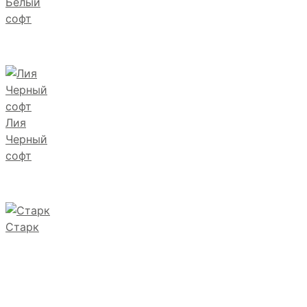
Белый
софт
Лия
Черный
софт
Старк