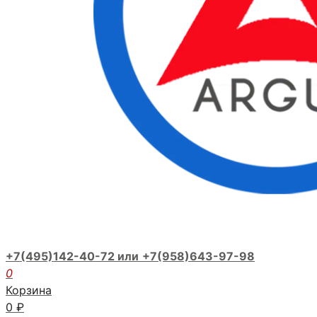
+7(495)142-40-72 или
+7(958)643-97-98
0
Корзина
0
₽