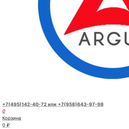
+7(495)142-40-72 или
+7(958)643-97-98
0
Корзина
0
₽