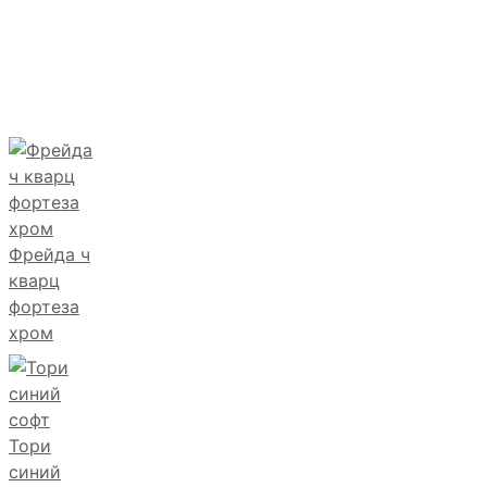
Фрейда ч
кварц
фортеза
хром
Тори
синий