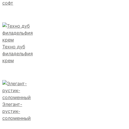
софт
Техно дуб
филадельфия
крем
Элегант-
рустик-
соломенный