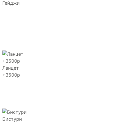
Гейджи
Ланцет
+3500р
Бистури