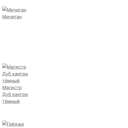
Мичиган
Магистр
Дуб кантри
тёмный