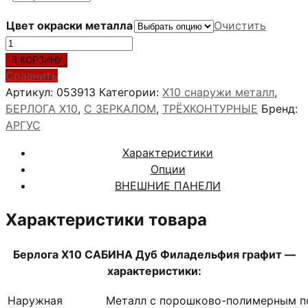
Цвет окраски металла
Очистить
Количество
товара
В КОРЗИНУ
Берлога
Сравнить
Х10
Артикул:
053913
Категории:
X10 снаружи металл
,
САБИНА
БЕРЛОГА Х10
,
С ЗЕРКАЛОМ
,
ТРЁХКОНТУРНЫЕ
Бренд:
Дуб
АРГУС
Филадельфия
Характеристики
графит
Опции
ВНЕШНИЕ ПАНЕЛИ
Характеристики товара
Берлога Х10 САБИНА Дуб Филадельфия графит —
характеристики:
Наружная
Металл с порошково-полимерным п