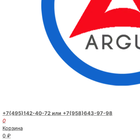
+7(495)142-40-72 или
+7(958)643-97-98
0
Корзина
0
₽