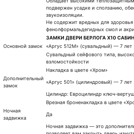
Обладает высокими теплозащитным
подвержен усадке и сползанию, об
звукоизоляции.
Не содержит вредных для здоровья
фенолформальдегидных смол и акр
ЗАМКИ ДВЕРИ БЕРЛОГА Х10 САБИН
Основной замок
«Аргус 512М» (сувальдный) — 7 лет
Сувальдный сейфового типа, высоко
взломостойкости
Накладка в цвете «Хром»
Дополнительный
«Аргус 501» (цилиндровый) — 7 лет
замок
Цилиндр: Евроцилиндр ключ-вертуш
Врезная броненакладка в цвете «Хр
Ночная
Да
задвижка
Ночная задвижка — это дополнител
позволяет вам закрыть дверь изнут