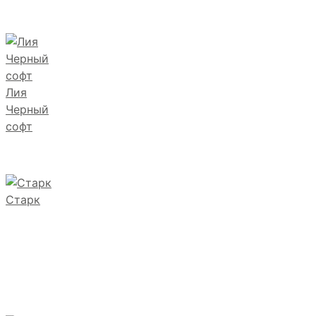
Лия
Черный
софт
Старк