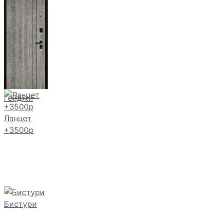
Магистр
Дуб кантри
тёмный
Гейджи
Ланцет
+3500р
Бистури