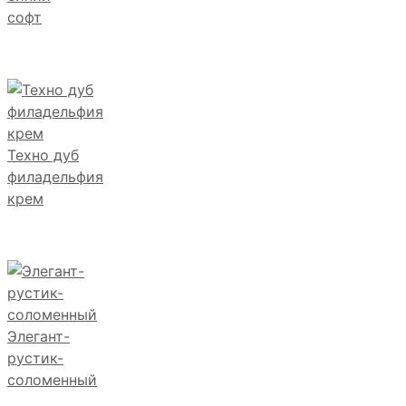
софт
Техно дуб
филадельфия
крем
Элегант-
рустик-
соломенный