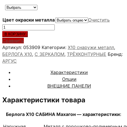
Цвет окраски металла
Очистить
Количество
товара
В КОРЗИНУ
Берлога
Сравнить
Х10
Артикул:
053909
Категории:
X10 снаружи металл
,
САБИНА
БЕРЛОГА Х10
,
С ЗЕРКАЛОМ
,
ТРЁХКОНТУРНЫЕ
Бренд:
Махагон
АРГУС
Характеристики
Опции
ВНЕШНИЕ ПАНЕЛИ
Характеристики товара
Берлога Х10 САБИНА Махагон — характеристики:
Наружная
Металл с порошково-полимерным п