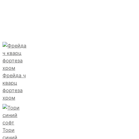
Фрейда ч
кварц
фортеза
хром
Тори
синий