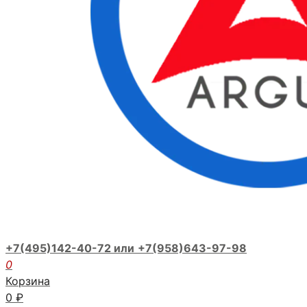
+7(495)142-40-72 или
+7(958)643-97-98
0
Корзина
0
₽