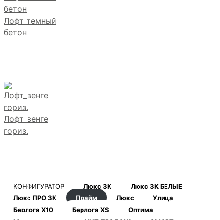
Лофт_темный
бетон
Лофт_венге
гориз.
КОНФИГУРАТОР
Люкс 3К
Люкс 3К БЕЛЫЕ
Люкс ПРО 3К
Прайм
Люкс
Улица
Берлога Х10
Берлога XS
Оптима