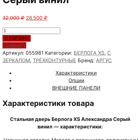
Первоначальная
Текущая
32,000
₽
26,500
₽
цена
цена:
Количество
составляла
26,500 ₽.
товара
В КОРЗИНУ
32,000 ₽.
Берлога
Сравнить
ХS
Артикул:
055981
Категории:
БЕРЛОГА XS
,
С
Александра
ЗЕРКАЛОМ
,
ТРЁХКОНТУРНЫЕ
Бренд:
АРГУС
Серый
Характеристики
винил
Опции
ВНЕШНИЕ ПАНЕЛИ
Характеристики товара
Стальная дверь Берлога ХS Александра Серый
винил — характеристики:
Наружная отделка
Металл с порошково-полимерным 