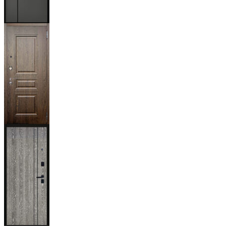
Мичиган
Магистр
Дуб кантри
тёмный