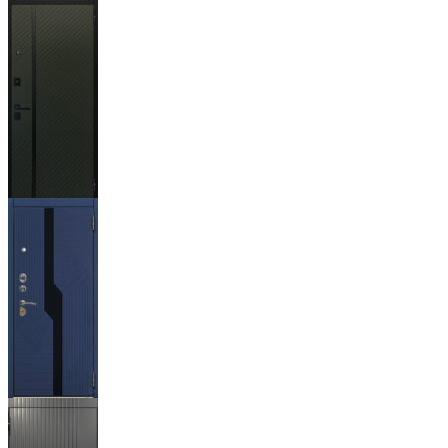
Гейджи
Ланцет
+3500р
Бистури