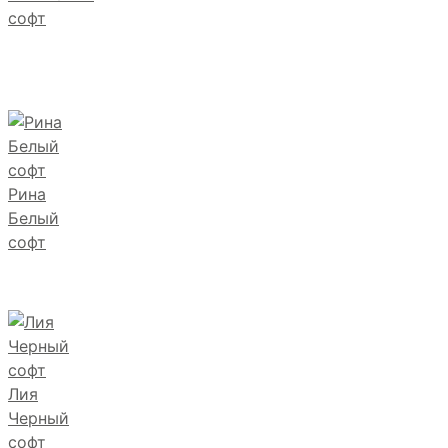
софт
Рина
Белый
софт
Лия
Черный
софт