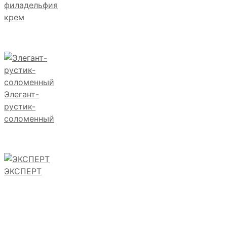
филадельфия
крем
Элегант-
рустик-
соломенный
ЭКСПЕРТ