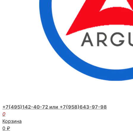
+7(495)142-40-72 или
+7(958)643-97-98
0
Корзина
0
₽