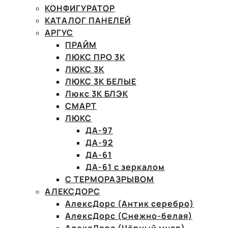
КОНФИГУРАТОР
КАТАЛОГ ПАНЕЛЕЙ
АРГУС
ПРАЙМ
ЛЮКС ПРО 3К
ЛЮКС 3К
ЛЮКС 3К БЕЛЫЕ
Люкс 3К БЛЭК
СМАРТ
ЛЮКС
ДА-97
ДА-92
ДА-61
ДА-61 с зеркалом
С ТЕРМОРАЗРЫВОМ
АЛЕКСДОРС
АлексДорс (Антик серебро)
АлексДорс (Снежно-белая)