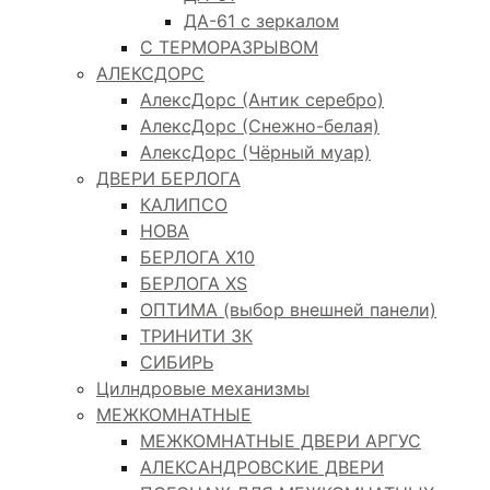
ДА-61 с зеркалом
С ТЕРМОРАЗРЫВОМ
АЛЕКСДОРС
АлексДорс (Антик серебро)
АлексДорс (Снежно-белая)
АлексДорс (Чёрный муар)
ДВЕРИ БЕРЛОГА
КАЛИПСО
НОВА
БЕРЛОГА Х10
БЕРЛОГА XS
ОПТИМА (выбор внешней панели)
ТРИНИТИ 3К
СИБИРЬ
Цилндровые механизмы
МЕЖКОМНАТНЫЕ
МЕЖКОМНАТНЫЕ ДВЕРИ АРГУС
АЛЕКСАНДРОВСКИЕ ДВЕРИ