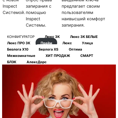
Inspect
запирания с
предлагает своим
Системой.
помощью
пользователям
Inspect
наивысший комфорт
Системы.
запирания.
КОНФИГУРАТОР
Люкс 3К
Люкс 3К БЕЛЫЕ
Люкс ПРО 3К
Прайм
Люкс
Улица
Берлога Х10
Берлога XS
Оптима
Межкомнатные
ХИТ ПРОДАЖ
СМАРТ
БЛЭК
АлексДорс