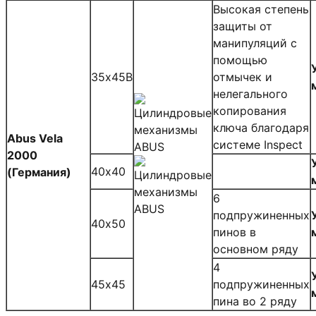
Высокая степень
защиты от
манипуляций с
помощью
35х45В
отмычек и
нелегального
копирования
ключа благодаря
Abus Vela
системе Inspect
2000
40х40
(Германия)
6
подпружиненных
40х50
пинов в
основном ряду
4
45х45
подпружиненных
пина во 2 ряду