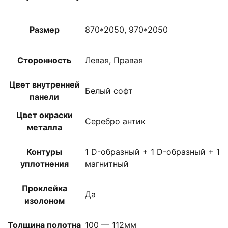
Размер
870*2050, 970*2050
Сторонность
Левая, Правая
Цвет внутренней
Белый софт
панели
Цвет окраски
Серебро антик
металла
Контуры
1 D-образный + 1 D-образный + 1
уплотнения
магнитный
Проклейка
Да
изолоном
Толщина полотна
100 — 112мм