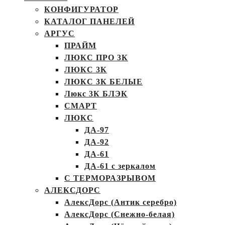
КОНФИГУРАТОР
КАТАЛОГ ПАНЕЛЕЙ
АРГУС
ПРАЙМ
ЛЮКС ПРО 3К
ЛЮКС 3К
ЛЮКС 3К БЕЛЫЕ
Люкс 3К БЛЭК
СМАРТ
ЛЮКС
ДА-97
ДА-92
ДА-61
ДА-61 с зеркалом
С ТЕРМОРАЗРЫВОМ
АЛЕКСДОРС
АлексДорс (Антик серебро)
АлексДорс (Снежно-белая)