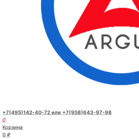
+7(495)142-40-72 или
+7(958)643-97-98
0
Корзина
0
₽