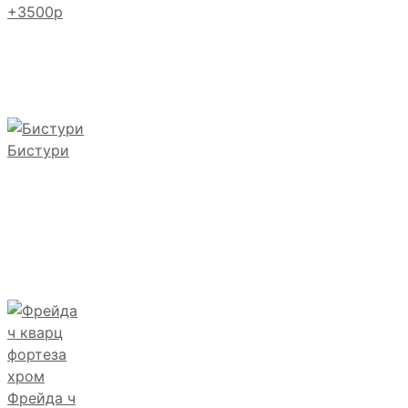
+3500р
Бистури
Фрейда ч