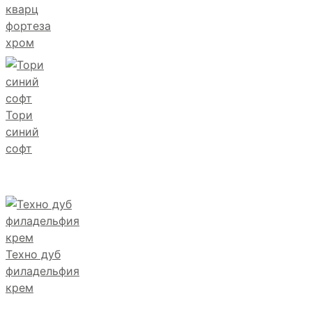
кварц
фортеза
хром
Тори
синий
софт
Техно дуб
филадельфия
крем