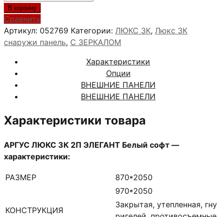
товара
В корзину
АРГУС
Сравнить
ЛЮКС
Артикул:
052769
Категории:
ЛЮКС 3К
,
Люкс 3К
3К
снаружи панель
,
С ЗЕРКАЛОМ
2П
Характеристики
ЭЛЕГАНТ
Опции
Белый
ВНЕШНИЕ ПАНЕЛИ
софт
ВНЕШНИЕ ПАНЕЛИ
Характеристики товара
АРГУС ЛЮКС 3К 2П ЭЛЕГАНТ Белый софт —
характеристики:
РАЗМЕР
870*2050
970*2050
Закрытая, утепленная, гн
КОНСТРУКЦИЯ
ригелей, противосъемны