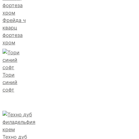
Фрейда ч
кварц
фортеза
хром
Тори
синий
софт
Техно дуб