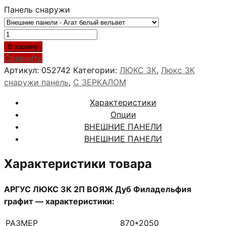
Панель снаружи
Количество
товара
В корзину
АРГУС
Сравнить
ЛЮКС
Артикул:
052742
Категории:
ЛЮКС 3К
,
Люкс 3К
3К
снаружи панель
,
С ЗЕРКАЛОМ
2П
Характеристики
ВОЯЖ
Опции
Дуб
ВНЕШНИЕ ПАНЕЛИ
Филадельфия
ВНЕШНИЕ ПАНЕЛИ
графит
Характеристики товара
АРГУС ЛЮКС 3К 2П ВОЯЖ Дуб Филадельфия
графит — характеристики:
РАЗМЕР
870*2050