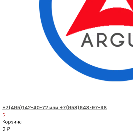
+7(495)142-40-72 или
+7(958)643-97-98
0
Корзина
0
₽