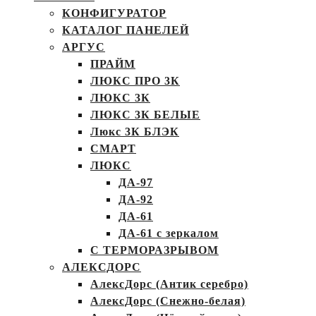
КОНФИГУРАТОР
КАТАЛОГ ПАНЕЛЕЙ
АРГУС
ПРАЙМ
ЛЮКС ПРО 3К
ЛЮКС 3К
ЛЮКС 3К БЕЛЫЕ
Люкс 3К БЛЭК
СМАРТ
ЛЮКС
ДА-97
ДА-92
ДА-61
ДА-61 с зеркалом
С ТЕРМОРАЗРЫВОМ
АЛЕКСДОРС
АлексДорс (Антик серебро)
АлексДорс (Снежно-белая)