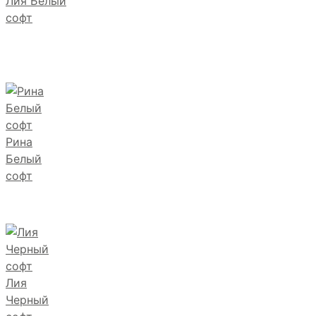
Лия Белый
софт
Рина
Белый
софт
Лия
Черный