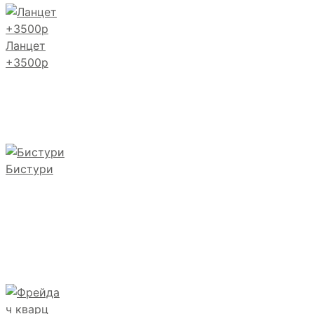
Ланцет
+3500р
Бистури