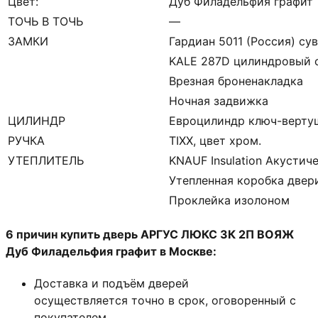
Цвет:
Дуб Филадельфия графит
ТОЧЬ В ТОЧЬ
—
ЗАМКИ
Гардиан 5011 (Россия) сув
KALE 287D цилиндровый с
Врезная броненакладка
Ночная задвижка
ЦИЛИНДР
Евроцилиндр ключ-верту
РУЧКА
TIXX, цвет хром.
УТЕПЛИТЕЛЬ
KNAUF Insulation Акустич
Утепленная коробка двер
Проклейка изолоном
6 причин купить дверь АРГУС ЛЮКС 3К 2П ВОЯЖ
Дуб Филадельфия графит в Москве:
Доставка и подъём дверей
осуществляется точно в срок, оговоренный с
покупателем