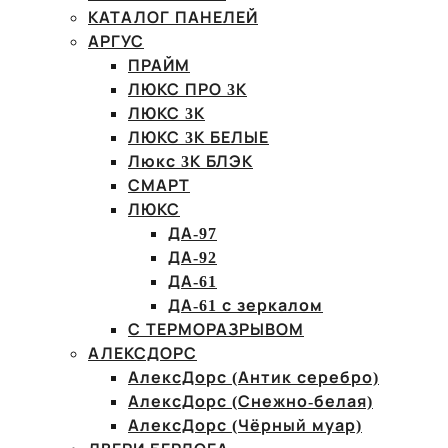
КАТАЛОГ ПАНЕЛЕЙ
АРГУС
ПРАЙМ
ЛЮКС ПРО 3К
ЛЮКС 3К
ЛЮКС 3К БЕЛЫЕ
Люкс 3К БЛЭК
СМАРТ
ЛЮКС
ДА-97
ДА-92
ДА-61
ДА-61 с зеркалом
С ТЕРМОРАЗРЫВОМ
АЛЕКСДОРС
АлексДорс (Антик серебро)
АлексДорс (Снежно-белая)
АлексДорс (Чёрный муар)