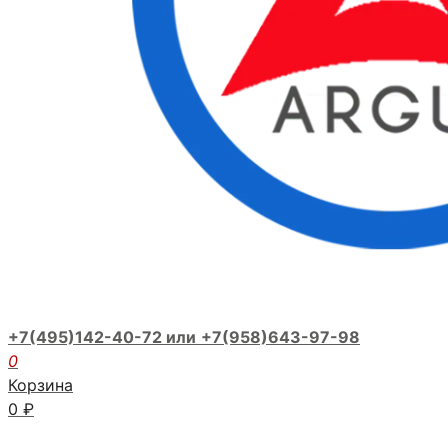
+7(495)142-40-72 или
+7(958)643-97-98
0
Корзина
0
₽