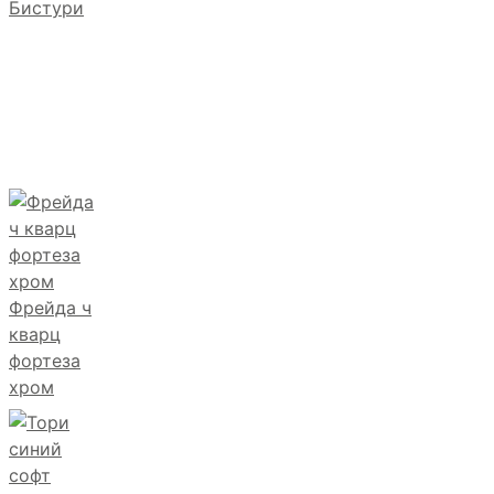
Бистури
Фрейда ч
кварц
фортеза
хром