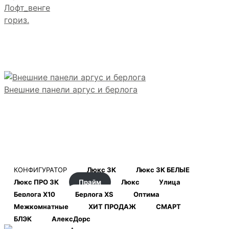
Лофт_венге
гориз.
Внешние панели аргус и берлога
КОНФИГУРАТОР
Люкс 3К
Люкс 3К БЕЛЫЕ
Люкс ПРО 3К
Прайм
Люкс
Улица
Берлога Х10
Берлога XS
Оптима
Межкомнатные
ХИТ ПРОДАЖ
СМАРТ
БЛЭК
АлексДорс