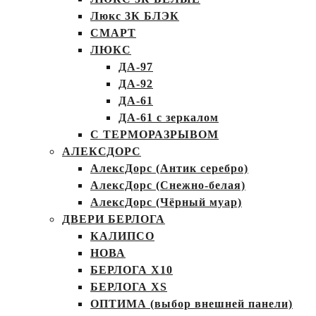
Люкс 3К БЛЭК
СМАРТ
ЛЮКС
ДА-97
ДА-92
ДА-61
ДА-61 с зеркалом
С ТЕРМОРАЗРЫВОМ
АЛЕКСДОРС
АлексДорс (Антик серебро)
АлексДорс (Снежно-белая)
АлексДорс (Чёрный муар)
ДВЕРИ БЕРЛОГА
КАЛИПСО
НОВА
БЕРЛОГА Х10
БЕРЛОГА XS
ОПТИМА (выбор внешней панели)