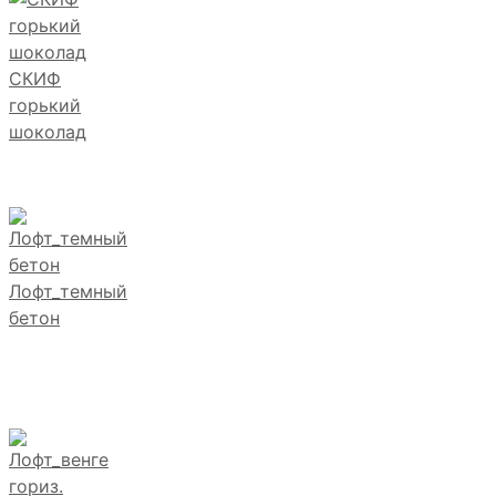
СКИФ
горький
шоколад
Лофт_темный
бетон