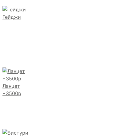
Гейджи
Ланцет
+3500р