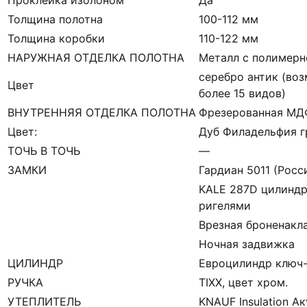
Толщина полотна
100-112 мм
Толщина коробки
110-122 мм
НАРУЖНАЯ ОТДЕЛКА ПОЛОТНА
Металл с полимерн
серебро антик (во
Цвет
более 15 видов)
ВНУТРЕННЯЯ ОТДЕЛКА ПОЛОТНА
Фрезерованная МДФ
Цвет:
Дуб Филадельфия г
ТОЧЬ В ТОЧЬ
—
ЗАМКИ
Гардиан 5011 (Росси
KALE 287D цилиндр
ригелями
Врезная броненакл
Ночная задвижка
ЦИЛИНДР
Евроцилиндр ключ
РУЧКА
TIXX, цвет хром.
УТЕПЛИТЕЛЬ
KNAUF Insulation А