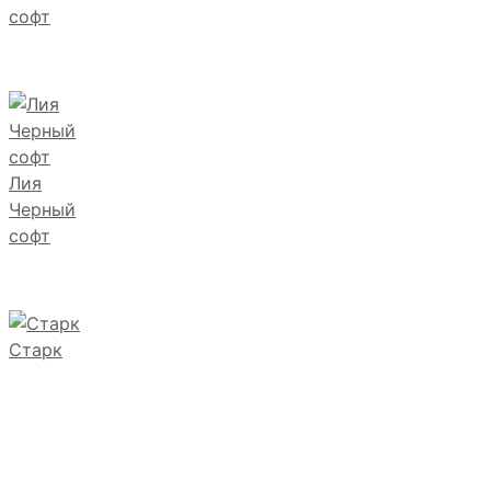
софт
Лия
Черный
софт
Старк