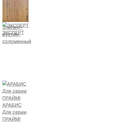
Элегант-
ЭКСПЕРТ
рустик-
соломенный
АРАБИС
Для серии
ПРАЙМ!