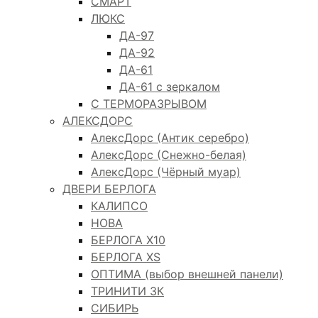
СМАРТ
ЛЮКС
ДА-97
ДА-92
ДА-61
ДА-61 с зеркалом
С ТЕРМОРАЗРЫВОМ
АЛЕКСДОРС
АлексДорс (Антик серебро)
АлексДорс (Снежно-белая)
АлексДорс (Чёрный муар)
ДВЕРИ БЕРЛОГА
КАЛИПСО
НОВА
БЕРЛОГА Х10
БЕРЛОГА XS
ОПТИМА (выбор внешней панели)
ТРИНИТИ 3К
СИБИРЬ