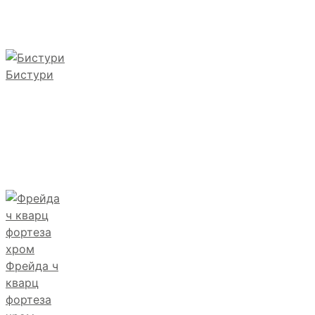
Бистури
Фрейда ч
кварц
фортеза