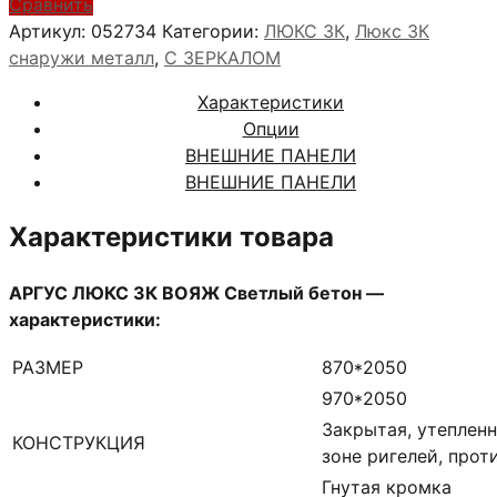
АРГУС
Сравнить
ЛЮКС
Артикул:
052734
Категории:
ЛЮКС 3К
,
Люкс 3К
3К
снаружи металл
,
С ЗЕРКАЛОМ
ВОЯЖ
Характеристики
Светлый
Опции
бетон
ВНЕШНИЕ ПАНЕЛИ
ВНЕШНИЕ ПАНЕЛИ
Характеристики товара
АРГУС ЛЮКС 3К ВОЯЖ Светлый бетон —
характеристики:
РАЗМЕР
870*2050
970*2050
Закрытая, утепленн
КОНСТРУКЦИЯ
зоне ригелей, про
Гнутая кромка