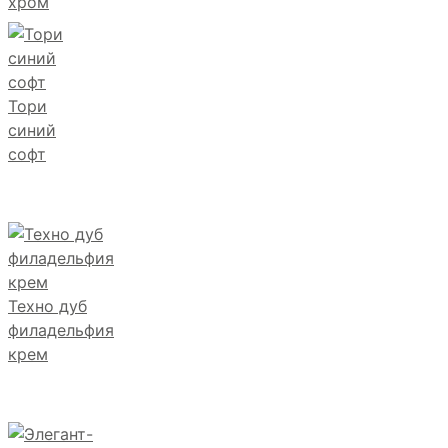
хром
Тори
синий
софт
Техно дуб
филадельфия
крем