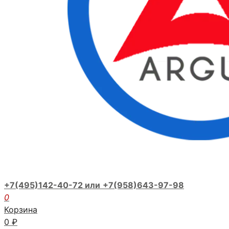
+7(495)142-40-72 или
+7(958)643-97-98
0
Корзина
0
₽