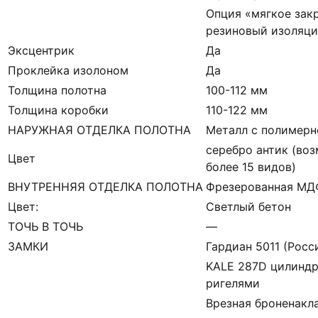
Опция «мягкое зак
резиновый изоляци
Эксцентрик
Да
Проклейка изолоном
Да
Толщина полотна
100-112 мм
Толщина коробки
110-122 мм
НАРУЖНАЯ ОТДЕЛКА ПОЛОТНА
Металл с полимерн
серебро антик (во
Цвет
более 15 видов)
ВНУТРЕННЯЯ ОТДЕЛКА ПОЛОТНА
Фрезерованная МДФ
Цвет:
Светлый бетон
ТОЧЬ В ТОЧЬ
—
ЗАМКИ
Гардиан 5011 (Росси
KALE 287D цилиндр
ригелями
Врезная броненакл