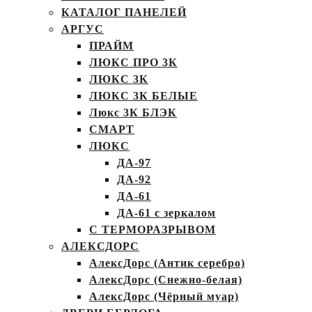
КАТАЛОГ ПАНЕЛЕЙ
АРГУС
ПРАЙМ
ЛЮКС ПРО 3К
ЛЮКС 3К
ЛЮКС 3К БЕЛЫЕ
Люкс 3К БЛЭК
СМАРТ
ЛЮКС
ДА-97
ДА-92
ДА-61
ДА-61 с зеркалом
С ТЕРМОРАЗРЫВОМ
АЛЕКСДОРС
АлексДорс (Антик серебро)
АлексДорс (Снежно-белая)
АлексДорс (Чёрный муар)