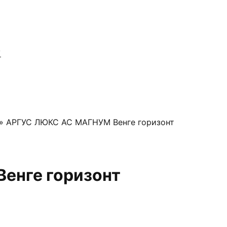
Я
» АРГУС ЛЮКС АС МАГНУМ Венге горизонт
енге горизонт