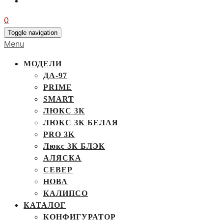
0
Toggle navigation
Menu
МОДЕЛИ
ДА-97
PRIME
SMART
ЛЮКС 3К
ЛЮКС 3К БЕЛАЯ
PRO 3K
Люкс 3К БЛЭК
АЛЯСКА
СЕВЕР
НОВА
КАЛИПСО
КАТАЛОГ
КОНФИГУРАТОР