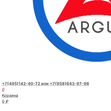
+7(495)142-40-72 или
+7(958)643-97-98
0
Корзина
0
₽