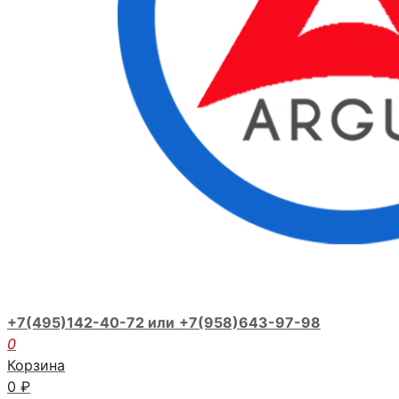
+7(495)142-40-72 или
+7(958)643-97-98
0
Корзина
0
₽