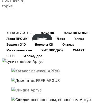
Лофт_венге
гориз.
КОНФИГУРАТОР
Люкс 3К
Люкс 3К БЕЛЫЕ
Люкс ПРО 3К
Прайм
Люкс
Улица
Берлога Х10
Берлога XS
Оптима
Межкомнатные
ХИТ ПРОДАЖ
СМАРТ
БЛЭК
АлексДорс