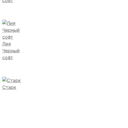
софт
Лия
Черный
софт
Старк