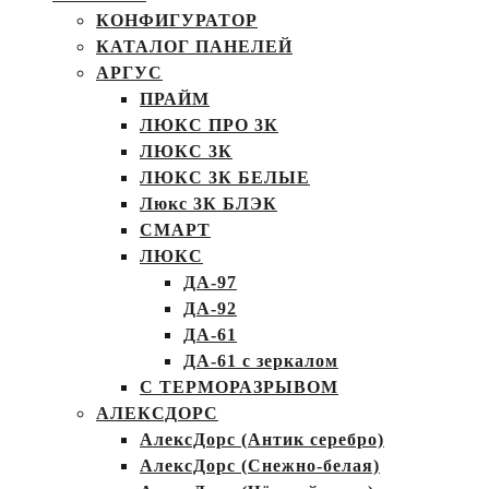
КОНФИГУРАТОР
КАТАЛОГ ПАНЕЛЕЙ
АРГУС
ПРАЙМ
ЛЮКС ПРО 3К
ЛЮКС 3К
ЛЮКС 3К БЕЛЫЕ
Люкс 3К БЛЭК
СМАРТ
ЛЮКС
ДА-97
ДА-92
ДА-61
ДА-61 с зеркалом
С ТЕРМОРАЗРЫВОМ
АЛЕКСДОРС
АлексДорс (Антик серебро)
АлексДорс (Снежно-белая)