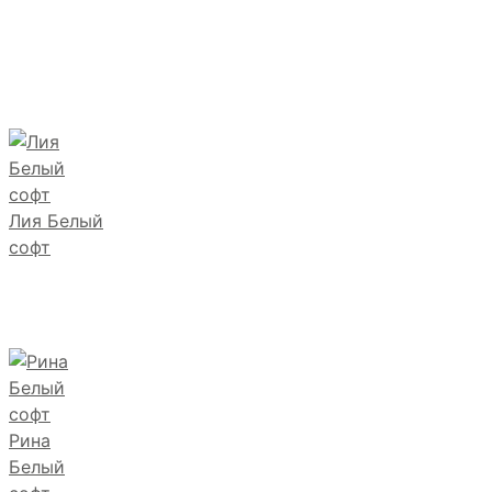
Лия Белый
софт
Рина
Белый