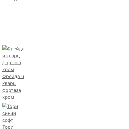
Фрейда ч
кварц
фортеза
хром
Тори