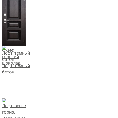
СКИФ
горький
шоколад
Лофт_темный
бетон