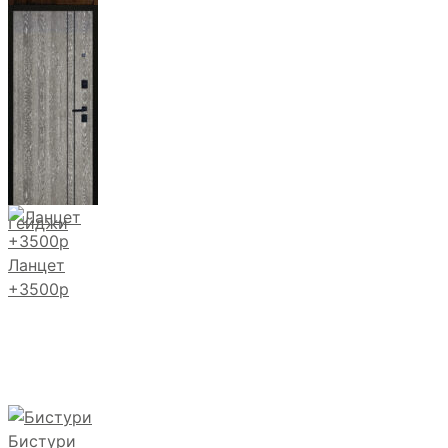
Магистр
Дуб кантри
тёмный
Гейджи
Ланцет
+3500р
Бистури