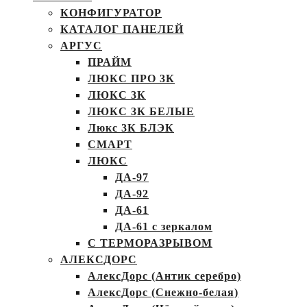
КОНФИГУРАТОР
КАТАЛОГ ПАНЕЛЕЙ
АРГУС
ПРАЙМ
ЛЮКС ПРО 3К
ЛЮКС 3К
ЛЮКС 3К БЕЛЫЕ
Люкс 3К БЛЭК
СМАРТ
ЛЮКС
ДА-97
ДА-92
ДА-61
ДА-61 с зеркалом
С ТЕРМОРАЗРЫВОМ
АЛЕКСДОРС
АлексДорс (Антик серебро)
АлексДорс (Снежно-белая)