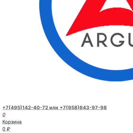
+7(495)142-40-72 или
+7(958)643-97-98
0
Корзина
0
₽