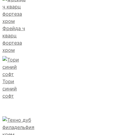
Фрейда ч
кварц
фортеза
хром
Тори
синий
софт