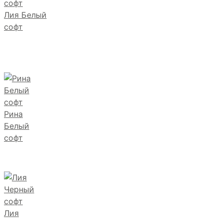
Лия Белый
софт
Рина
Белый
софт
Лия