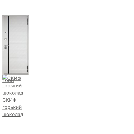
Тори
СКИФ
горький
шоколад