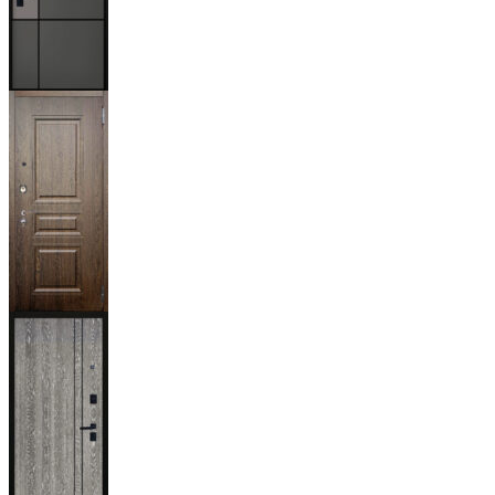
Мичиган
Магистр
Дуб кантри
тёмный