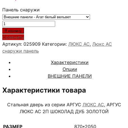
Панель снаружи
Количество
товара
В корзину
АРГУС
Сравнить
ЛЮКС
Артикул:
025909
Категории:
ЛЮКС АС
,
Люкс АС
АС
снаружи панель
2П
Характеристики
ШОКОЛАД
Опции
ДУБ
ВНЕШНИЕ ПАНЕЛИ
ЗОЛОТОЙ
Характеристики товара
Стальная дверь из серии АРГУС
ЛЮКС АС
, АРГУС
ЛЮКС АС 2П ШОКОЛАД ДУБ ЗОЛОТОЙ
РАЗМЕР
870*2050