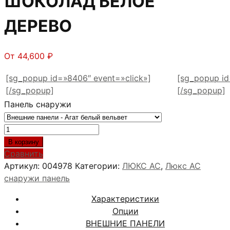
ШОКОЛАД БЕЛОЕ
ДЕРЕВО
От
44,600
₽
[sg_popup id=»8406″ event=»click»]
[sg_popup id
[/sg_popup]
[/sg_popup]
Панель снаружи
Количество
товара
В корзину
АРГУС
Сравнить
ЛЮКС
Артикул:
004978
Категории:
ЛЮКС АС
,
Люкс АС
АС
снаружи панель
2П
Характеристики
ШОКОЛАД
Опции
БЕЛОЕ
ВНЕШНИЕ ПАНЕЛИ
ДЕРЕВО