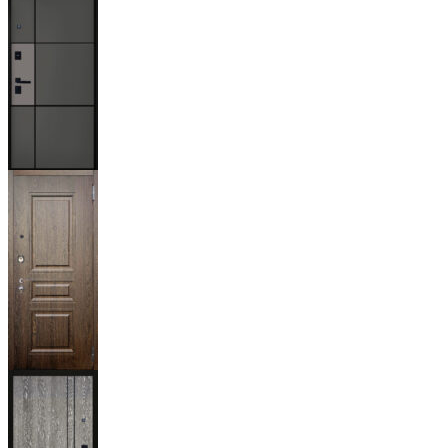
Мичиган
Магистр
Дуб кантри
тёмный