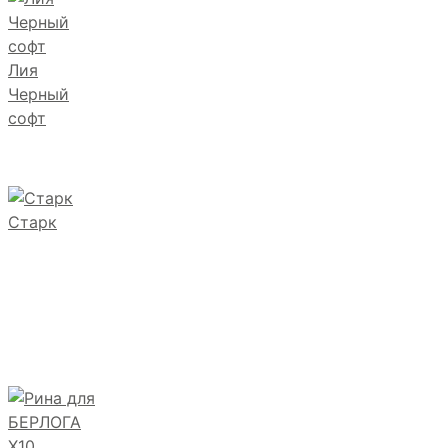
Лия
Черный
софт
Старк