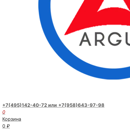
+7(495)142-40-72 или
+7(958)643-97-98
0
Корзина
0
₽