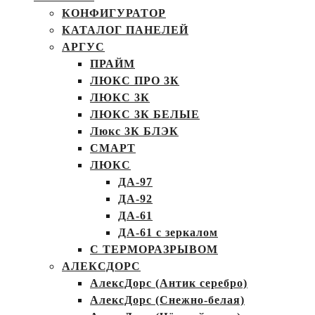
КОНФИГУРАТОР
КАТАЛОГ ПАНЕЛЕЙ
АРГУС
ПРАЙМ
ЛЮКС ПРО 3К
ЛЮКС 3К
ЛЮКС 3К БЕЛЫЕ
Люкс 3К БЛЭК
СМАРТ
ЛЮКС
ДА-97
ДА-92
ДА-61
ДА-61 с зеркалом
С ТЕРМОРАЗРЫВОМ
АЛЕКСДОРС
АлексДорс (Антик серебро)
АлексДорс (Снежно-белая)