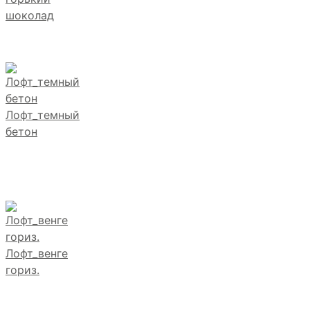
шоколад
Лофт_темный
бетон
Лофт_венге
гориз.