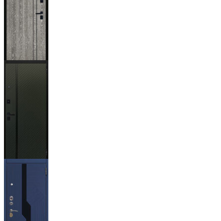
Гейджи
Ланцет
+3500р