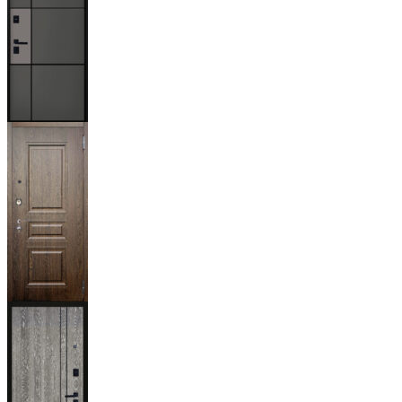
Мичиган
Магистр
Дуб кантри
тёмный