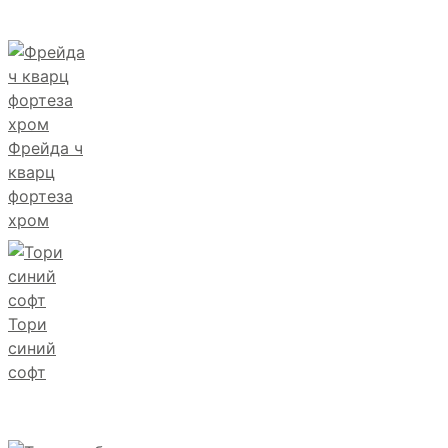
Фрейда ч
кварц
фортеза
хром
Тори
синий
софт