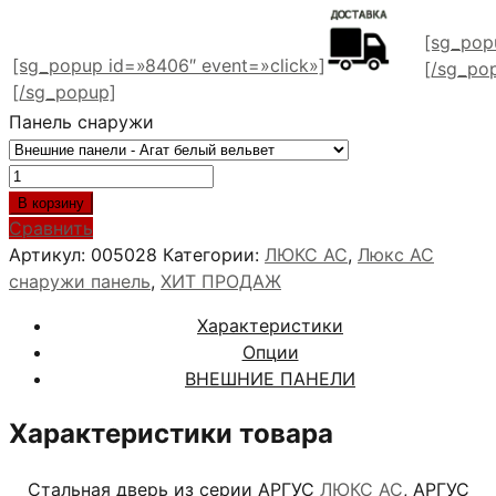
[sg_pop
[sg_popup id=»8406″ event=»click»]
[/sg_po
[/sg_popup]
Панель снаружи
Количество
товара
В корзину
АРГУС
Сравнить
ЛЮКС
Артикул:
005028
Категории:
ЛЮКС АС
,
Люкс АС
АС
снаружи панель
,
ХИТ ПРОДАЖ
2П
Характеристики
МИЛЛИ
Опции
КОНЬЯК
ВНЕШНИЕ ПАНЕЛИ
Характеристики товара
Стальная дверь из серии АРГУС
ЛЮКС АС
, АРГУС