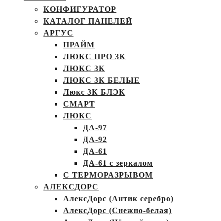
КОНФИГУРАТОР
КАТАЛОГ ПАНЕЛЕЙ
АРГУС
ПРАЙМ
ЛЮКС ПРО 3К
ЛЮКС 3К
ЛЮКС 3К БЕЛЫЕ
Люкс 3К БЛЭК
СМАРТ
ЛЮКС
ДА-97
ДА-92
ДА-61
ДА-61 с зеркалом
С ТЕРМОРАЗРЫВОМ
АЛЕКСДОРС
АлексДорс (Антик серебро)
АлексДорс (Снежно-белая)