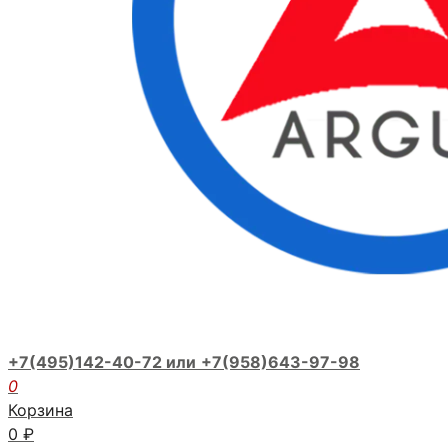
+7(495)142-40-72 или
+7(958)643-97-98
0
Корзина
0
₽