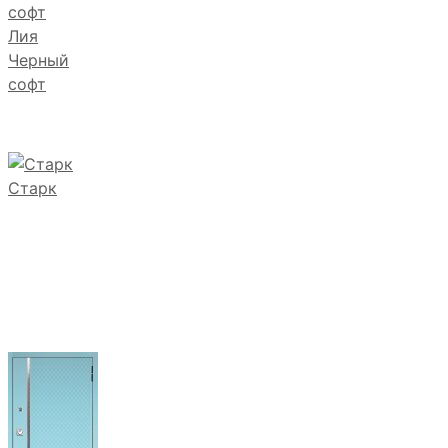
Лия
Черный
софт
Старк