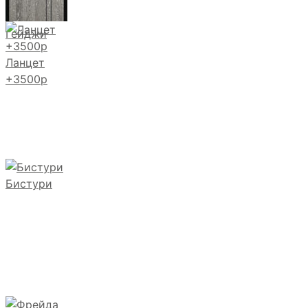
Гейджи
Ланцет
+3500р
Бистури