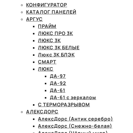
КОНФИГУРАТОР
КАТАЛОГ ПАНЕЛЕЙ
АРГУС
ПРАЙМ
ЛЮКС ПРО 3К
ЛЮКС 3К
ЛЮКС 3К БЕЛЫЕ
Люкс 3К БЛЭК
СМАРТ
ЛЮКС
ДА-97
ДА-92
ДА-61
ДА-61 с зеркалом
С ТЕРМОРАЗРЫВОМ
АЛЕКСДОРС
АлексДорс (Антик серебро)
АлексДорс (Снежно-белая)