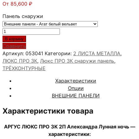
От
85,600
₽
Панель снаружи
Количество
товара
В корзину
АРГУС
Сравнить
ЛЮКС
Артикул:
053041
Категории:
2 ЛИСТА МЕТАЛЛА
,
ПРО
ЛЮКС ПРО 3К
,
Люкс ПРО 3К снаружи панель
,
3К
ТРЁХКОНТУРНЫЕ
2П
Характеристики
Александра
Опции
Лунная
ВНЕШНИЕ ПАНЕЛИ
ночь
Характеристики товара
АРГУС ЛЮКС ПРО 3К 2П Александра Лунная ночь —
характеристики: