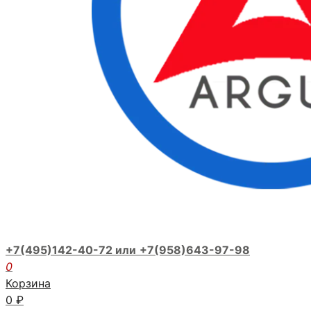
+7(495)142-40-72 или
+7(958)643-97-98
0
Корзина
0
₽