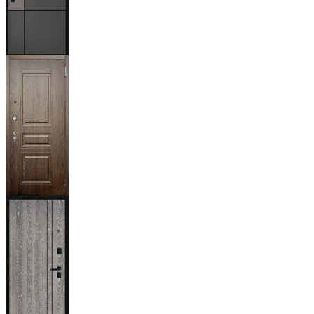
Мичиган
Магистр
Дуб кантри
тёмный