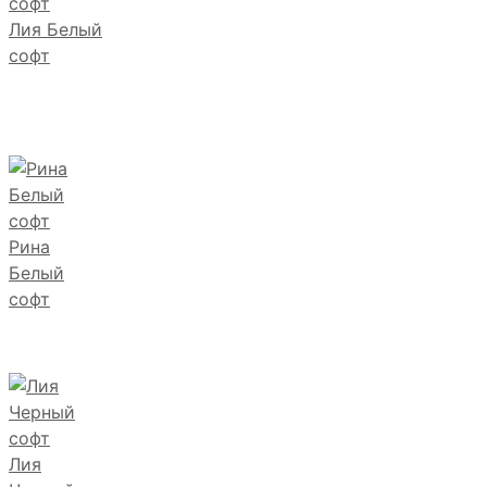
Лия Белый
софт
Рина
Белый
софт
Лия