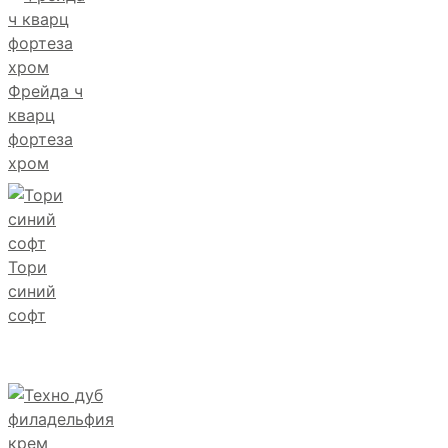
Фрейда ч
кварц
фортеза
хром
Тори
синий
софт