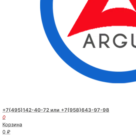
+7(495)142-40-72 или
+7(958)643-97-98
0
Корзина
0
₽