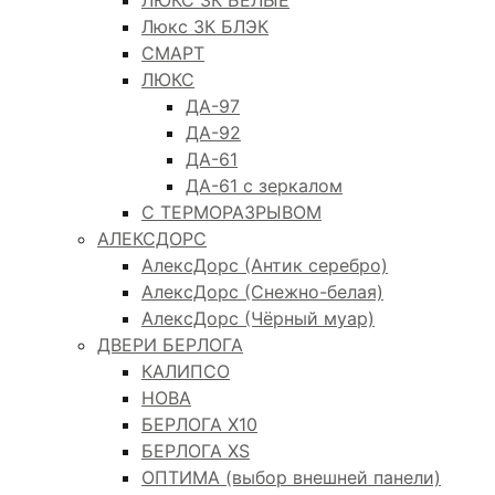
Люкс 3К БЛЭК
СМАРТ
ЛЮКС
ДА-97
ДА-92
ДА-61
ДА-61 с зеркалом
С ТЕРМОРАЗРЫВОМ
АЛЕКСДОРС
АлексДорс (Антик серебро)
АлексДорс (Снежно-белая)
АлексДорс (Чёрный муар)
ДВЕРИ БЕРЛОГА
КАЛИПСО
НОВА
БЕРЛОГА Х10
БЕРЛОГА XS
ОПТИМА (выбор внешней панели)