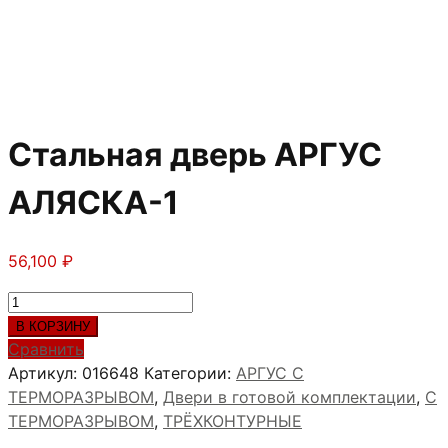
Стальная дверь АРГУС
АЛЯСКА-1
56,100
₽
Количество
товара
В КОРЗИНУ
Стальная
Сравнить
дверь
Артикул:
016648
Категории:
АРГУС С
АРГУС
ТЕРМОРАЗРЫВОМ
,
Двери в готовой комплектации
,
С
АЛЯСКА-1
ТЕРМОРАЗРЫВОМ
,
ТРЁХКОНТУРНЫЕ