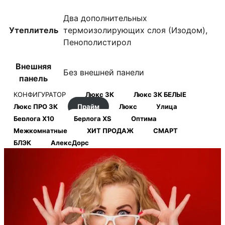
Два дополнительных
Утеплитель
термоизолирующих слоя (Изодом),
Пенополистирол
Внешняя
Без внешней панели
панель
КОНФИГУРАТОР
Люкс 3К
Люкс 3К БЕЛЫЕ
Люкс ПРО 3К
Прайм
Люкс
Улица
Берлога Х10
Берлога XS
Оптима
Межкомнатные
ХИТ ПРОДАЖ
СМАРТ
БЛЭК
АлексДорс