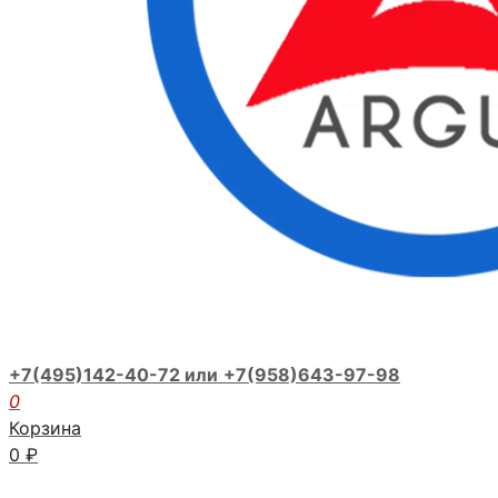
+7(495)142-40-72 или
+7(958)643-97-98
0
Корзина
0
₽