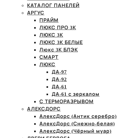
КАТАЛОГ ПАНЕЛЕЙ
АРГУС
ПРАЙМ
ЛЮКС ПРО 3К
ЛЮКС 3К
ЛЮКС 3К БЕЛЫЕ
Люкс 3К БЛЭК
СМАРТ
ЛЮКС
ДА-97
ДА-92
ДА-61
ДА-61 с зеркалом
С ТЕРМОРАЗРЫВОМ
АЛЕКСДОРС
АлексДорс (Антик серебро)
АлексДорс (Снежно-белая)
АлексДорс (Чёрный муар)