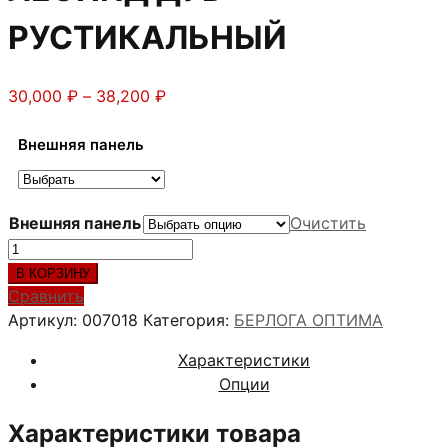
РУСТИКАЛЬНЫЙ
Диапазон
30,000
₽
–
38,200
₽
цен:
30,000 ₽
Внешняя панель
–
38,200 ₽
Внешняя панель
Очистить
Количество
товара
В КОРЗИНУ
Стальная
Сравнить
дверь
Артикул:
007018
Категория:
БЕРЛОГА ОПТИМА
БЕРЛОГА
Характеристики
ЛЕОНИД
Опции
ДУБ
РУСТИКАЛЬНЫЙ
Характеристики товара