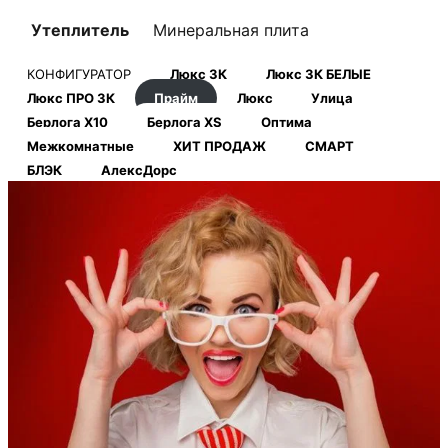
Утеплитель
Минеральная плита
КОНФИГУРАТОР
Люкс 3К
Люкс 3К БЕЛЫЕ
Люкс ПРО 3К
Прайм
Люкс
Улица
Берлога Х10
Берлога XS
Оптима
Межкомнатные
ХИТ ПРОДАЖ
СМАРТ
БЛЭК
АлексДорс