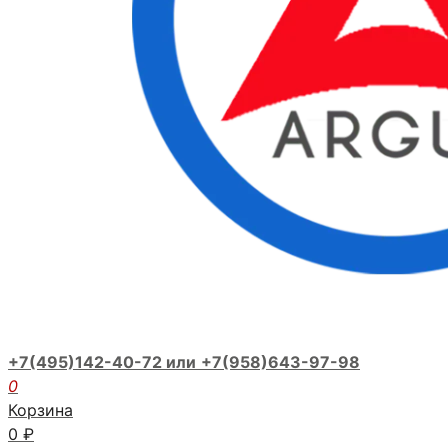
+7(495)142-40-72 или
+7(958)643-97-98
0
Корзина
0
₽