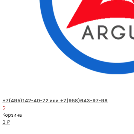
+7(495)142-40-72 или
+7(958)643-97-98
0
Корзина
0
₽