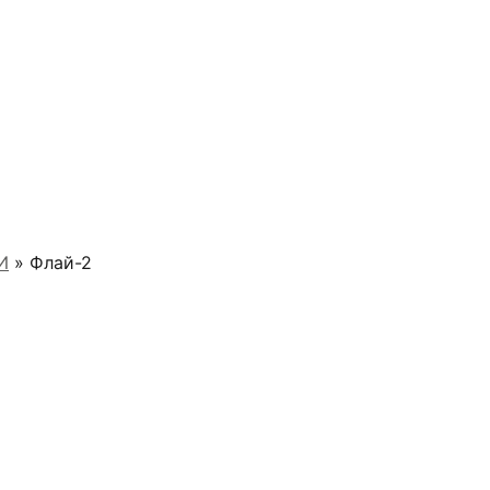
И
» Флай-2