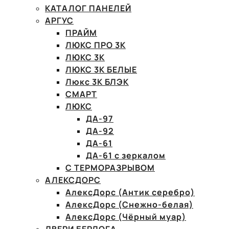
КАТАЛОГ ПАНЕЛЕЙ
АРГУС
ПРАЙМ
ЛЮКС ПРО 3К
ЛЮКС 3К
ЛЮКС 3К БЕЛЫЕ
Люкс 3К БЛЭК
СМАРТ
ЛЮКС
ДА-97
ДА-92
ДА-61
ДА-61 с зеркалом
С ТЕРМОРАЗРЫВОМ
АЛЕКСДОРС
АлексДорс (Антик серебро)
АлексДорс (Снежно-белая)
АлексДорс (Чёрный муар)