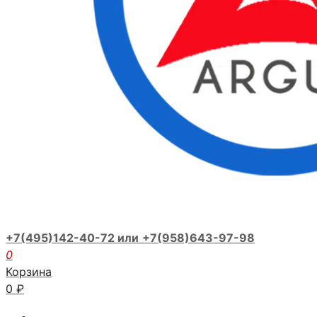
+7(495)142-40-72 или
+7(958)643-97-98
0
Корзина
0
₽