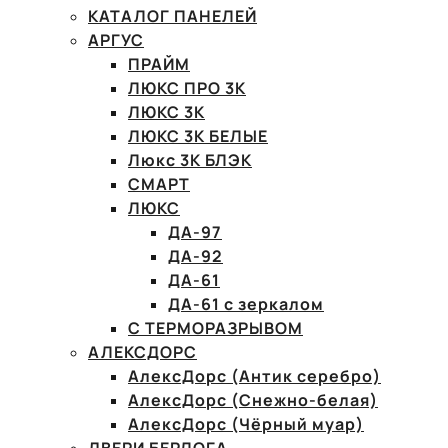
КАТАЛОГ ПАНЕЛЕЙ
АРГУС
ПРАЙМ
ЛЮКС ПРО 3К
ЛЮКС 3К
ЛЮКС 3К БЕЛЫЕ
Люкс 3К БЛЭК
СМАРТ
ЛЮКС
ДА-97
ДА-92
ДА-61
ДА-61 с зеркалом
С ТЕРМОРАЗРЫВОМ
АЛЕКСДОРС
АлексДорс (Антик серебро)
АлексДорс (Снежно-белая)
АлексДорс (Чёрный муар)