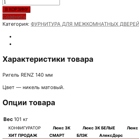
Количество
товара
В КОРЗИНУ
Ригель
Сравнить
RENZ
Категория:
ФУРНИТУРА ДЛЯ МЕЖКОМНАТНЫХ ДВЕРЕ
140
мм
Характеристики товара
Ригель RENZ 140 мм
Цвет — никель матовый.
Опции товара
Вес
101 кг
КОНФИГУРАТОР
Люкс 3К
Люкс 3К БЕЛЫЕ
Люкс
ХИТ ПРОДАЖ
СМАРТ
БЛЭК
АлексДорс