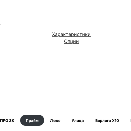
Й
Характеристики
Опции
 ПРО 3К
Прайм
Люкс
Улица
Берлога Х10