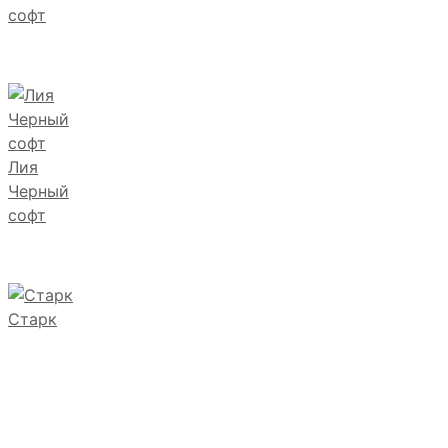
софт
Лия
Черный
софт
Старк