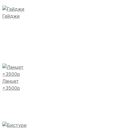
Гейджи
Ланцет
+3500р