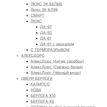
ЛЮКС 3К БЕЛЫЕ
Люкс 3К БЛЭК
СМАРТ
ЛЮКС
ДА-97
ДА-92
ДА-61
ДА-61 с зеркалом
С ТЕРМОРАЗРЫВОМ
АЛЕКСДОРС
АлексДорс (Антик серебро)
АлексДорс (Снежно-белая)
АлексДорс (Чёрный муар)
ДВЕРИ БЕРЛОГА
КАЛИПСО
НОВА
БЕРЛОГА Х10
БЕРЛОГА XS