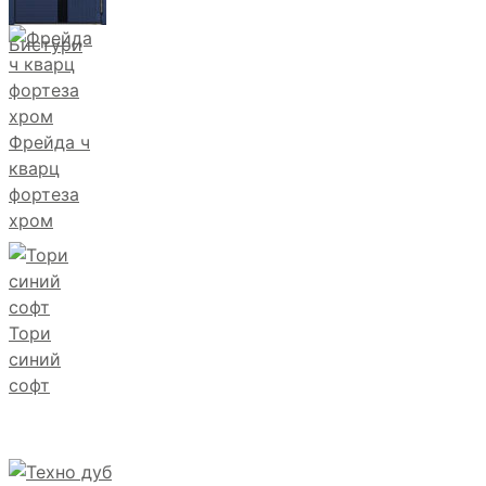
Бистури
Фрейда ч
кварц
фортеза
хром
Тори
синий
софт