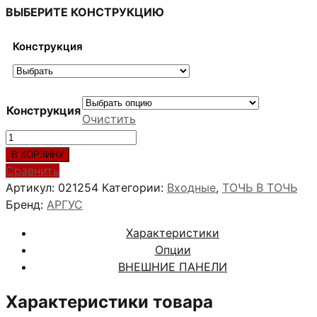
ВЫБЕРИТЕ КОНСТРУКЦИЮ
Конструкция
Конструкция
Очистить
Количество
товара
В КОРЗИНУ
АЛЕКСАНДРА
Сравнить
ВЕЛЬВЕТ
Артикул:
021254
Категории:
Входные
,
ТОЧЬ В ТОЧЬ
Бренд:
АРГУС
Характеристики
Опции
ВНЕШНИЕ ПАНЕЛИ
Характеристики товара