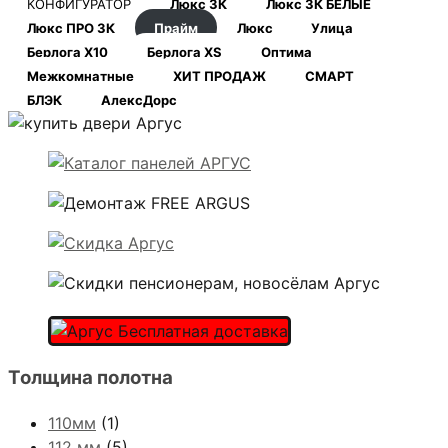
КОНФИГУРАТОР
Люкс 3К
Люкс 3К БЕЛЫЕ
Люкс ПРО 3К
Прайм
Люкс
Улица
Берлога Х10
Берлога XS
Оптима
Межкомнатные
ХИТ ПРОДАЖ
СМАРТ
БЛЭК
АлексДорс
Толщина полотна
110мм
(1)
112 мм
(5)