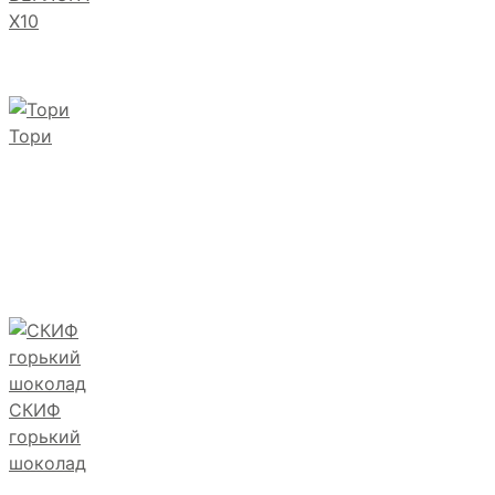
Х10
Тори
СКИФ
горький
шоколад