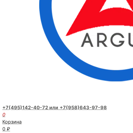
+7(495)142-40-72 или
+7(958)643-97-98
0
Корзина
0
₽