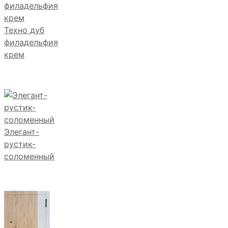
Техно дуб
филадельфия
крем
Элегант-
рустик-
соломенный