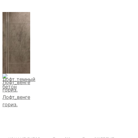
Лофт_темный
бетон
Лофт_венге
гориз.