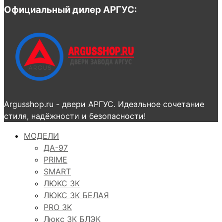
Официальный дилер АРГУС:
Argusshop.ru - двери АРГУС. Идеальное сочетание
стиля, надёжности и безопасности!
МОДЕЛИ
ДА-97
PRIME
SMART
ЛЮКС 3К
ЛЮКС 3К БЕЛАЯ
PRO 3K
Люкс 3К БЛЭК