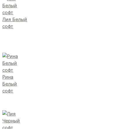
Лия Белый
софт
Рина
Белый
софт