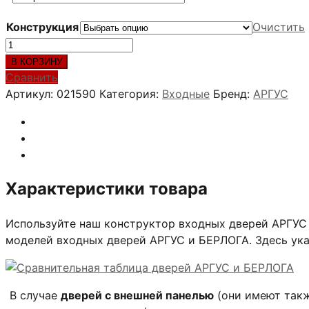
Конструкция
Очистить
Количество
товара
В КОРЗИНУ
ДУЭТ
Сравнить
БЕЛОЕ
Артикул:
021590
Категория:
Входные
Бренд:
АРГУС
ДЕРЕВО
Характеристики товара
Используйте наш конструктор входных дверей АРГУС 
моделей входных дверей АРГУС и БЕРЛОГА. Здесь ук
В случае
дверей с внешней панелью
(они имеют так