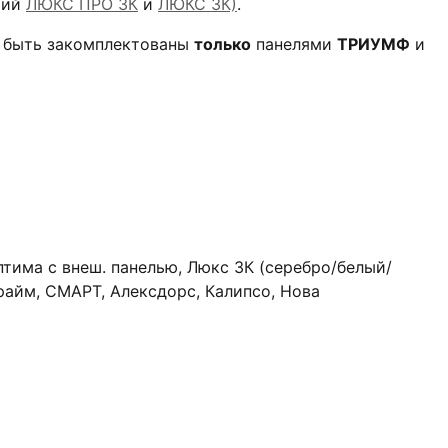
рий
ЛЮКС ПРО 3К
и
ЛЮКС 3К)
.
т быть закомплектованы
только
панелями
ТРИУМФ
и
птима с внеш. панелью, Люкс 3К (серебро/белый/
райм, СМАРТ, Алексдорс, Калипсо, Нова