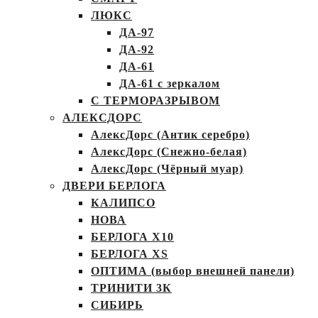
ЛЮКС
ДА-97
ДА-92
ДА-61
ДА-61 с зеркалом
С ТЕРМОРАЗРЫВОМ
АЛЕКСДОРС
АлексДорс (Антик серебро)
АлексДорс (Снежно-белая)
АлексДорс (Чёрный муар)
ДВЕРИ БЕРЛОГА
КАЛИПСО
НОВА
БЕРЛОГА Х10
БЕРЛОГА XS
ОПТИМА (выбор внешней панели)
ТРИНИТИ 3К
СИБИРЬ