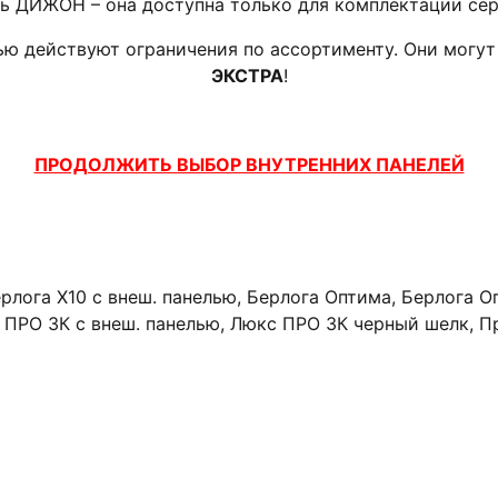
ль ДИЖОН – она доступна только для комплектации се
лью действуют ограничения по ассортименту. Они могу
ЭКСТРА
!
ПРОДОЛЖИТЬ ВЫБОР ВНУТРЕННИХ ПАНЕЛЕЙ
рлога X10 с внеш. панелью, Берлога Оптима, Берлога О
с ПРО 3К с внеш. панелью, Люкс ПРО 3К черный шелк, П