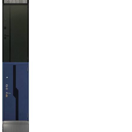
Гейджи
Ланцет
+3500р
Бистури