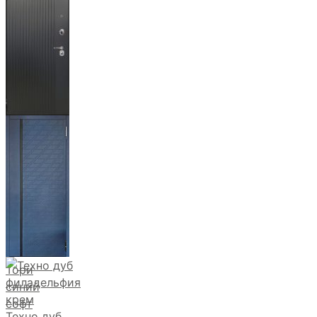
Фрейда ч
кварц
фортеза
хром
Тори
синий
софт
Техно дуб