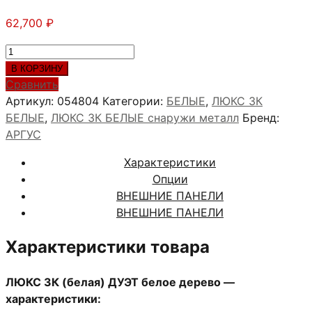
62,700
₽
Количество
товара
В КОРЗИНУ
ЛЮКС
Сравнить
3К
Артикул:
054804
Категории:
БЕЛЫЕ
,
ЛЮКС 3К
(белая)
БЕЛЫЕ
,
ЛЮКС 3К БЕЛЫЕ снаружи металл
Бренд:
ДУЭТ
АРГУС
белое
Характеристики
дерево
Опции
ВНЕШНИЕ ПАНЕЛИ
ВНЕШНИЕ ПАНЕЛИ
Характеристики товара
ЛЮКС 3К (белая) ДУЭТ белое дерево —
характеристики: