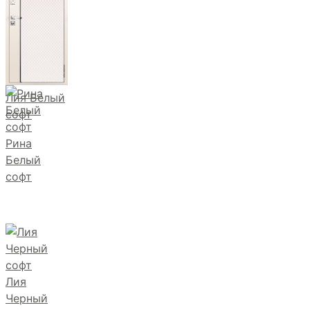
Лия Белый
софт
Рина
Белый
софт
Лия
Черный