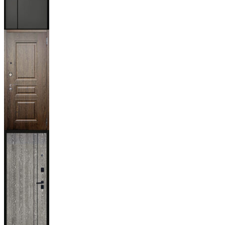
Мичиган
Магистр
Дуб кантри
тёмный