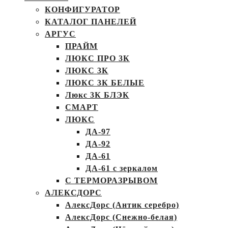
КОНФИГУРАТОР
КАТАЛОГ ПАНЕЛЕЙ
АРГУС
ПРАЙМ
ЛЮКС ПРО 3К
ЛЮКС 3К
ЛЮКС 3К БЕЛЫЕ
Люкс 3К БЛЭК
СМАРТ
ЛЮКС
ДА-97
ДА-92
ДА-61
ДА-61 с зеркалом
С ТЕРМОРАЗРЫВОМ
АЛЕКСДОРС
АлексДорс (Антик серебро)
АлексДорс (Снежно-белая)