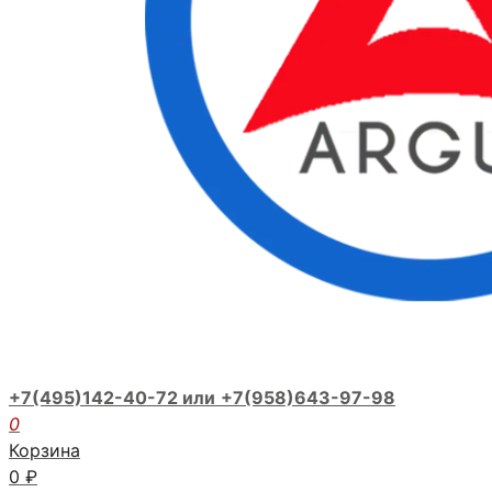
+7(495)142-40-72 или
+7(958)643-97-98
0
Корзина
0
₽