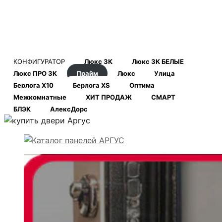
КОНФИГУРАТОР
Люкс 3К
Люкс 3К БЕЛЫЕ
Люкс ПРО 3К
Прайм
Люкс
Улица
Берлога Х10
Берлога XS
Оптима
Межкомнатные
ХИТ ПРОДАЖ
СМАРТ
БЛЭК
АлексДорс