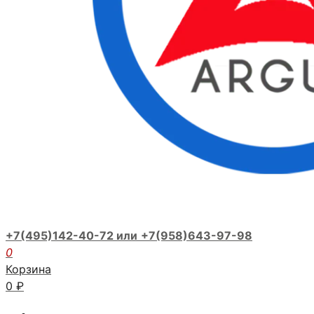
+7(495)142-40-72 или
+7(958)643-97-98
0
Корзина
0
₽