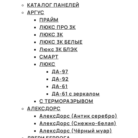
КАТАЛОГ ПАНЕЛЕЙ
АРГУС
ПРАЙМ
ЛЮКС ПРО 3К
ЛЮКС 3К
ЛЮКС 3К БЕЛЫЕ
Люкс 3К БЛЭК
СМАРТ
ЛЮКС
ДА-97
ДА-92
ДА-61
ДА-61 с зеркалом
С ТЕРМОРАЗРЫВОМ
АЛЕКСДОРС
АлексДорс (Антик серебро)
АлексДорс (Снежно-белая)
АлексДорс (Чёрный муар)