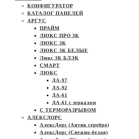
КОНФИГУРАТОР
КАТАЛОГ ПАНЕЛЕЙ
АРГУС
ПРАЙМ
ЛЮКС ПРО 3К
ЛЮКС 3К
ЛЮКС 3К БЕЛЫЕ
Люкс 3К БЛЭК
СМАРТ
ЛЮКС
ДА-97
ДА-92
ДА-61
ДА-61 с зеркалом
С ТЕРМОРАЗРЫВОМ
АЛЕКСДОРС
АлексДорс (Антик серебро)
АлексДорс (Снежно-белая)