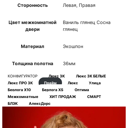
Сторонность
Левая, Правая
Цвет межкомнатной
Ваниль глянец Сосна
двери
глянец
Материал
Экошпон
Толщина полотна
36мм
КОНФИГУРАТОР
Люкс 3К
Люкс 3К БЕЛЫЕ
Люкс ПРО 3К
Прайм
Люкс
Улица
Берлога Х10
Берлога XS
Оптима
Межкомнатные
ХИТ ПРОДАЖ
СМАРТ
БЛЭК
АлексДорс