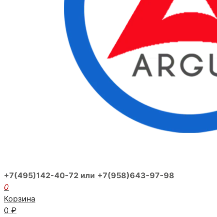
+7(495)142-40-72 или
+7(958)643-97-98
0
Корзина
0
₽