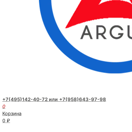
+7(495)142-40-72 или
+7(958)643-97-98
0
Корзина
0
₽