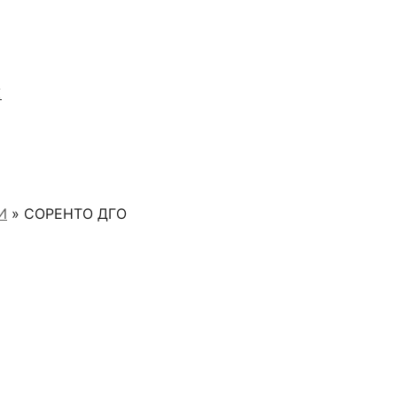
Я
И
» СОРЕНТО ДГО