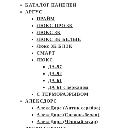
КАТАЛОГ ПАНЕЛЕЙ
АРГУС
ПРАЙМ
ЛЮКС ПРО 3К
ЛЮКС 3К
ЛЮКС 3К БЕЛЫЕ
Люкс 3К БЛЭК
СМАРТ
ЛЮКС
ДА-97
ДА-92
ДА-61
ДА-61 с зеркалом
С ТЕРМОРАЗРЫВОМ
АЛЕКСДОРС
АлексДорс (Антик серебро)
АлексДорс (Снежно-белая)
АлексДорс (Чёрный муар)