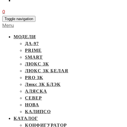
0
Toggle navigation
Menu
МОДЕЛИ
ДА-97
PRIME
SMART
ЛЮКС 3К
ЛЮКС 3К БЕЛАЯ
PRO 3K
Люкс 3К БЛЭК
АЛЯСКА
СЕВЕР
НОВА
КАЛИПСО
КАТАЛОГ
КОНФИГУРАТОР